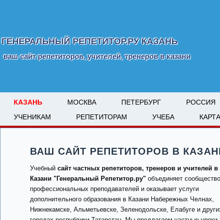
ГЕНЕРАЛЬНЫЙ РЕПЕТИТОР.РУ КАЗАНЬ
ваш сайт репетиторов, учителей, тренеров в казани
КАЗАНЬ
МОСКВА
ПЕТЕРБУРГ
РОССИЯ
УЧЕНИКАМ
РЕПЕТИТОРАМ
УЧЕБА
КАРТ
ВАШ САЙТ РЕПЕТИТОРОВ В КАЗАН
Учебный
сайт частных репетиторов, тренеров и учителей в
Казани "Генеральный Репетитор.ру"
объединяет сообществ
профессиональных преподавателей и оказывает услуги
дополнительного образования в Казани Набережных Челнах,
Нижнекамске, Альметьевске, Зеленодольске, Елабуге и други
городах республики Татарстан. Мы предлагаем частные уроки 