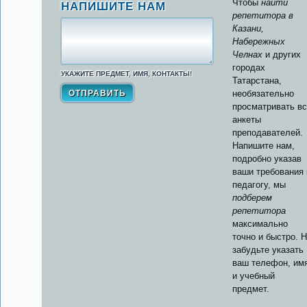
Чтобы
найти
НАПИШИТЕ НАМ
репетитора в
Казани,
Набережных
Челнах
и других
городах
УКАЖИТЕ ПРЕДМЕТ, ИМЯ, КОНТАКТЫ!
Татарстана,
необязательно
просматривать в
анкеты
преподавателей.
Напишите нам,
подробно указав
ваши требования 
педагогу, мы
подберем
репетитора
максимально
точно и быстро. 
забудьте указать
ваш телефон, им
и учебный
предмет.