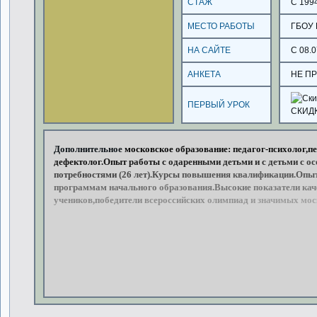
СТАЖ
С 199
МЕСТО РАБОТЫ
ГБОУ 
НА САЙТЕ
С 08.0
АНКЕТА
НЕ П
ПЕРВЫЙ УРОК
СКИД
Дополнительное
московское
образование:
педагог-психолог,пе
дефектолог.Опыт
работы
с
одаренными
детьми
и
с
детьми
с
ос
потребностями
(26
лет).Курсы
повышения
квалификации.Опы
программам
начального
образования.Высокие
показатели
кач
учеников,победители
всероссийских
олимпиад
и
значимых
мос