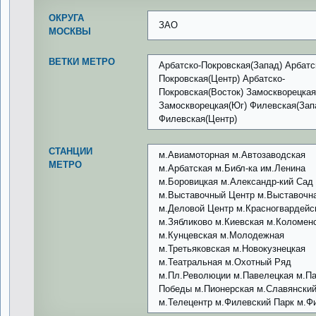
ОКРУГА
ЗАО
МОСКВЫ
ВЕТКИ МЕТРО
Арбатско-Покровская(Запад) Арбатс
Покровская(Центр) Арбатско-
Покровская(Восток) Замоскворецкая
Замоскворецкая(Юг) Филевская(Зап
Филевская(Центр)
СТАНЦИИ
м.Авиамоторная м.Автозаводская
МЕТРО
м.Арбатская м.Библ-ка им.Ленина
м.Боровицкая м.Александр-кий Са
м.Выставочный Центр м.Выставочн
м.Деловой Центр м.Красногвардейс
м.Зябликово м.Киевская м.Коломен
м.Кунцевская м.Молодежная
м.Третьяковская м.Новокузнецкая
м.Театральная м.Охотный Ряд
м.Пл.Революции м.Павелецкая м.Па
Победы м.Пионерская м.Славянски
м.Телецентр м.Филевский Парк м.Ф