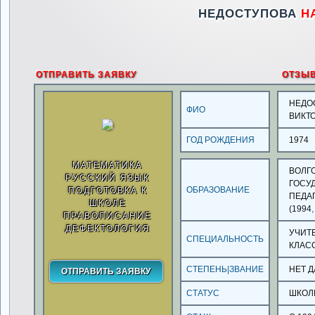
НЕДОСТУПОВА
Н
ОТПРАВИТЬ ЗАЯВКУ
ОТЗЫ
НЕДО
ФИО
ВИКТ
ГОД РОЖДЕНИЯ
1974
МАТЕМАТИКА
ВОЛГ
РУССКИЙ ЯЗЫК
ГОСУ
ОБРАЗОВАНИЕ
ПОДГОТОВКА К
ПЕДА
ШКОЛЕ
,
(1994
ПРАВОПИСАНИЕ
ДЕФЕКТОЛОГИЯ
УЧИТ
СПЕЦИАЛЬНОСТЬ
КЛАС
СТЕПЕНЬ|ЗВАНИЕ
НЕТ 
СТАТУС
ШКОЛ