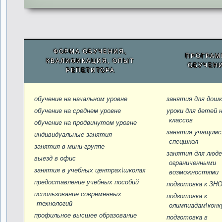
ФОРМА ОБУЧЕНИЯ,
ПРОГРАМ
КВАЛИФИКАЦИЯ, ОПЫТ
ОБУЧЕН
РЕПЕТИТОРА
обучение на начальном уровне
занятия для дошк
обучение на среднем уровне
уроки для детей 
классов
обучение на продвинутом уровне
занятия учащимс
индивидуальные занятия
спецшкол
занятия в мини-группе
занятия для люде
выезд в офис
ограниченными
занятия в учебных центрах\школах
возможностями
предоставление учебных пособий
подготовка к ЗН
использование современных
подготовка к
технологий
олимпиадам\конк
профильное высшее образование
подготовка в