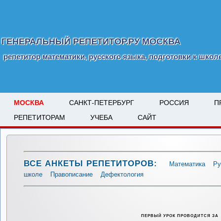
ГЕНЕРАЛЬНЫЙ РЕПЕТИТОР.РУ МОСКВА
репетитор математики, русского языка, подготовки к школ
МОСКВА
САНКТ-ПЕТЕРБУРГ
РОССИЯ
П
РЕПЕТИТОРАМ
УЧЕБА
САЙТ
ВСЕ АНКЕТЫ РЕПЕТИТОРОВ:
Математика
Ру
школе
Правописание
Дефектология
ПЕРВЫЙ УРОК ПРОВОДИТСЯ ЗА