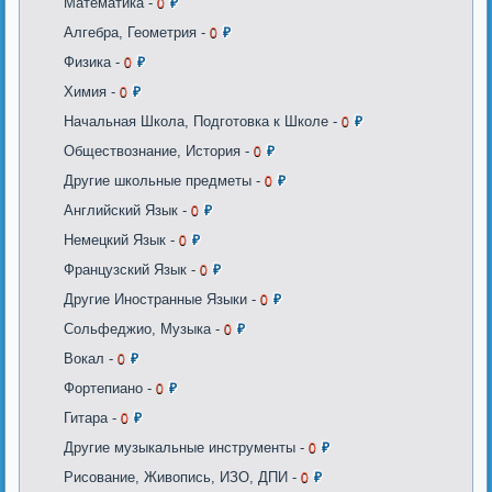
Математика -
0
₽
Алгебра, Геометрия -
0
₽
Физика -
0
₽
Химия -
0
₽
Начальная Школа, Подготовка к Школе -
0
₽
Обществознание, История -
0
₽
Другие школьные предметы -
0
₽
Английский Язык -
0
₽
Немецкий Язык -
0
₽
Французский Язык -
0
₽
Другие Иностранные Языки -
0
₽
Сольфеджио, Музыка -
0
₽
Вокал -
0
₽
Фортепиано -
0
₽
Гитара -
0
₽
Другие музыкальные инструменты -
0
₽
Рисование, Живопись, ИЗО, ДПИ -
0
₽