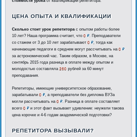
стоимости урока
от квалификации репетитора.
ЦЕНА ОПЫТА И КВАЛИФИКАЦИИ
Сколько стоит урок репетитора
с опытом работы более
10 лет? Наша программа считает, что
. Преподаватели
0
₽
со стажем от 3 до 10 лет зарабатывают
, тогда как
0
₽
начинающие педагоги в среднем могут рассчитывать на
0
₽
за астрономический час. Таким образом, в Москве, на
сентябрь 2015 года разница в оплате между опытом и
молодостью составляла
рублей за 60 минут
260
преподавания.
Репетиторы, имеющие университетское образование,
зарабатывали
, а преподаватели без диплома ВУЗа
0
₽
могли рассчитывать на
. Разница в оплате составляет
0
₽
всего
и этот факт вызывает удивление: неужели такова
0
₽
цена корочке и 4-6 годам академической подготовки?
РЕПЕТИТОРА ВЫЗЫВАЛИ?