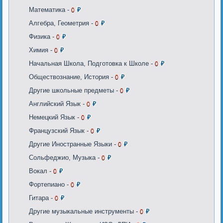
Математика -
0
₽
Алгебра, Геометрия -
0
₽
Физика -
0
₽
Химия -
0
₽
Начальная Школа, Подготовка к Школе -
0
₽
Обществознание, История -
0
₽
Другие школьные предметы -
0
₽
Английский Язык -
0
₽
Немецкий Язык -
0
₽
Французский Язык -
0
₽
Другие Иностранные Языки -
0
₽
Сольфеджио, Музыка -
0
₽
Вокал -
0
₽
Фортепиано -
0
₽
Гитара -
0
₽
Другие музыкальные инструменты -
0
₽