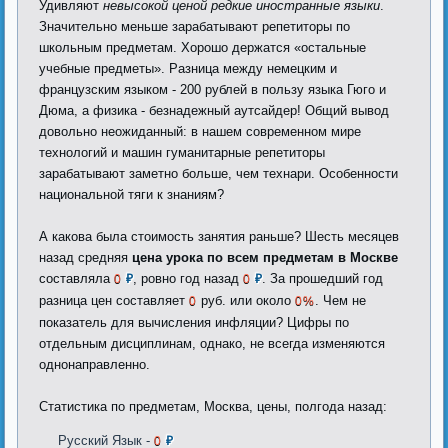
Удивляют
невысокой ценой редкие иностранные языки
.
Значительно меньше зарабатывают репетиторы по
школьным предметам. Хорошо держатся «остальные
учебные предметы». Разница между немецким и
французским языком - 200 рублей в пользу языка Гюго и
Дюма, а физика - безнадежный аутсайдер! Общий вывод
довольно неожиданный: в нашем современном мире
технологий и машин гуманитарные репетиторы
зарабатывают заметно больше, чем технари. Особенности
национальной тяги к знаниям?
А какова была стоимость занятия раньше? Шесть месяцев
назад средняя
цена урока по всем предметам в Москве
составляла
, ровно год назад
. За прошедший год
0
₽
0
₽
разница цен составляет
руб. или около
. Чем не
0
0%
показатель для вычисления инфляции? Цифры по
отдельным дисциплинам, однако, не всегда изменяются
однонаправленно.
Статистика по предметам, Москва, цены, полгода назад:
Русский Язык -
0
₽