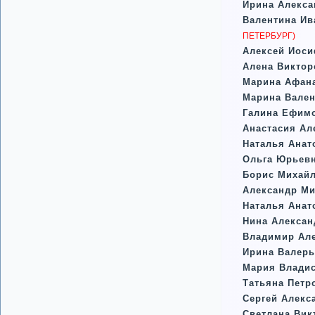
Ирина Алекс
Валентина Ив
ПЕТЕРБУРГ)
Алексей Иоси
Алена Виктор
Марина Афан
Марина Вале
Галина Ефим
Анастасия Ал
Наталья Анат
Ольга Юрьев
Борис Михайл
Александр М
Наталья Анат
Нина Алекса
Владимир Ал
Ирина Валерь
Мария Влади
Татьяна Петр
Сергей Алекс
Светлана Вик