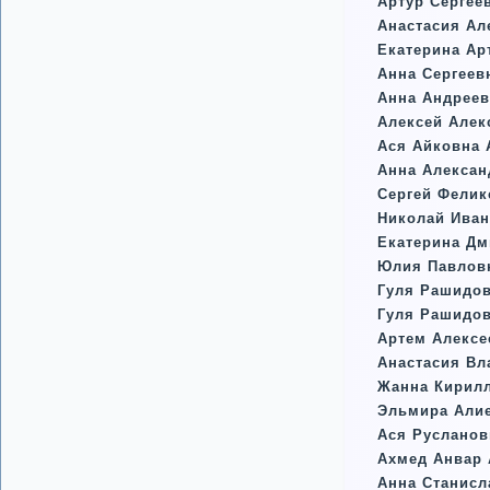
Артур Сергее
Анастасия Ал
Екатерина Ар
Анна Сергеев
Анна Андрее
Алексей Алек
Ася Айковна 
Анна Алекса
Сергей Фелик
Николай Иван
Екатерина Дм
Юлия Павлов
Гуля Рашидо
Гуля Рашидо
Артем Алексе
Анастасия В
Жанна Кирил
Эльмира Алие
Ася Русланов
Ахмед Анвар 
Анна Станисл