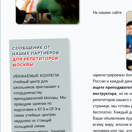
На нашем сайте
СООБЩЕНИЕ ОТ
НАШИХ ПАРТНЕРОВ
ДЛЯ РЕПЕТИТОРОВ
МОСКВЫ
зарегистрировано бол
УВАЖАЕМЫЕ КОЛЛЕГИ!
Учебный центр для
России и каждый ден
школьников приглашает к
ищете преподавател
сотрудничеству
инструктора
, но не
преподавателей Москвы. Мы
репетиторов нашего 
проводим занятия по
странице, мы готовы
подготовке к ЕГЭ и ОГЭ в
бесплатно. Каждый де
своих учебных центрах
Ваше объявление буд
недалеко от станций
всему миру, вполне 
кольцевой линии
человека или тех, кт
московского метро. Занятия