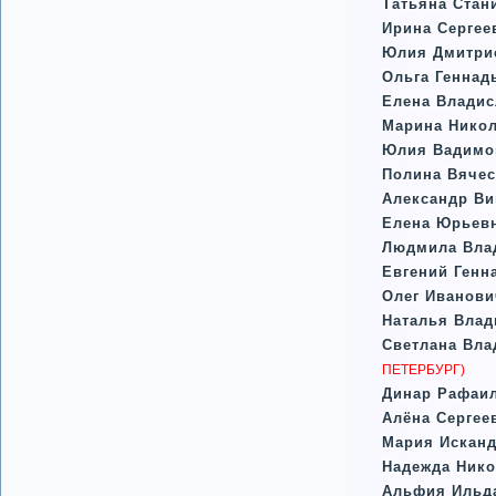
Татьяна Стан
Ирина Сергее
Юлия Дмитри
Ольга Геннад
Елена Владис
Марина Нико
Юлия Вадимо
Полина Вячес
Александр Ви
Елена Юрьев
Людмила Вла
Евгений Генн
Олег Иванов
Наталья Вла
Светлана Вла
ПЕТЕРБУРГ)
Динар Рафаи
Алёна Сергее
Мария Исканд
Надежда Нико
Альфия Ильд