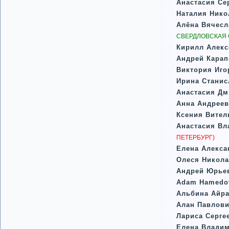
Анастасия Се
Наталия Нико
Алёна Вячес
СВЕРДЛОВСКАЯ 
Кирилл Алекс
Андрей Карап
Виктория Иго
Ирина Стани
Анастасия Дм
Анна Андреев
Ксения Вите
Анастасия Вл
ПЕТЕРБУРГ)
Елена Алекса
Олеся Никола
Андрей Юрье
Adam Hamedo
Альбина Айр
Алан Павлови
Лариса Серге
Елена Влади