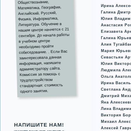
Обществознание,
Ирина Алексе
Математика, География,
Галина Дмит
Английский, Русский,
Физика, Информатика,
Юлия Владим
Литература. Обучение в
Анастасия Ро
нашем центре начнется с 21
Елизавета Ар
сентября. До начала работы
Галина Юрье
в учебном центре
Алия Тугайба
необходимо пройти
Мария Юрьев
собеседование. . Если Вас
заинтересовала данная
Севастьян А
информация, напишите
Юлия Викторо
администратору сайта.
Людмила Але
Комиссия за помощь с
Ольга Анато
трудоустройством
Ирина Васил
стандартная: стоимость
Светлана Ан
одного занятия.
Дмитрий Мих
Яна Алексеев
Лина Владими
Виктория Бо
Михаил Алек
НАПИШИТЕ НАМ!
Алексей Гавр