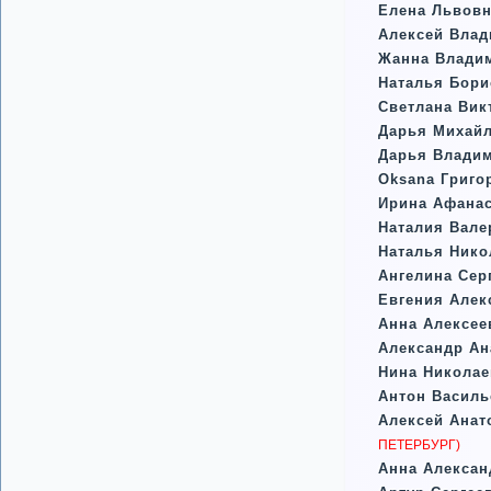
Елена Львовн
Алексей Вла
Жанна Влади
Наталья Бори
Светлана Вик
Дарья Михайл
Дарья Влади
Oksana Григо
Ирина Афана
Наталия Вале
Наталья Нико
Ангелина Сер
Евгения Алек
Анна Алексее
Александр Ан
Нина Николае
Антон Василь
Алексей Анат
ПЕТЕРБУРГ)
Анна Алексан