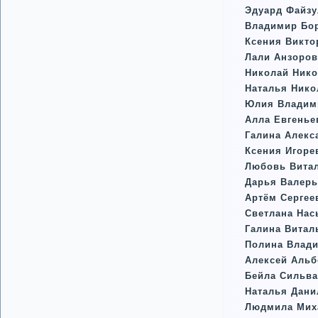
Эдуард Файз
Владимир Бор
Ксения Викто
Лали Анзоро
Николай Нико
Наталья Нико
Юлия Владим
Алла Евгенье
Галина Алекс
Ксения Игоре
Любовь Витал
Дарья Валер
Артём Серге
Светлана Нас
Галина Витал
Полина Влад
Алексей Альб
Бейла Сильв
Наталья Дани
Людмила Мих