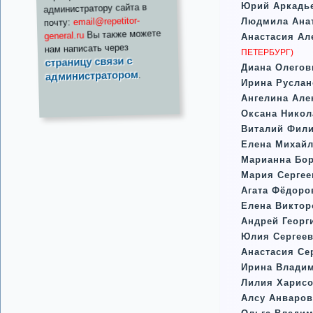
Юрий Аркадь
администратору сайта в
email@repetitor-
Людмила Ана
почту:
Вы также можете
general.ru
Анастасия Ал
нам написать через
ПЕТЕРБУРГ)
страницу связи с
Диана Олего
администратором
.
Ирина Руслан
Ангелина Але
Оксана Никол
Виталий Фил
Елена Михай
Марианна Бо
Мария Сергее
Агата Фёдоро
Елена Виктор
Андрей Георг
Юлия Сергеев
Анастасия Се
Ирина Влади
Лилия Харис
Алсу Анваро