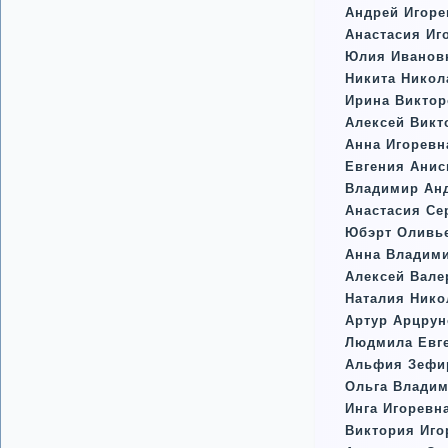
Андрей Игоре
Анастасия Иг
Юлия Иванов
Никита Никол
Ирина Викто
Алексей Вик
Анна Игоревн
Евгения Ани
Владимир Ан
Анастасия Се
Юбэрт Оливь
Анна Владими
Алексей Вале
Наталия Нико
Артур Арцрун
Людмила Евг
Альфия Зефи
Ольга Влади
Инга Игоревн
Виктория Иго