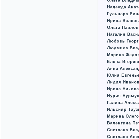
Ольга Влади
Надежда Ана
Гульнара Рин
Ирина Валерь
Ольга Павло
Наталия Васи
Любовь Георг
Людмила Вла
Марина Федо
Елена Игорев
Анна Алексан
Юлия Евгень
Лидия Иванов
Ирина Никола
Нурия Нурмух
Галина Алекс
Ильсияр Тауз
Марина Олего
Валентина Пе
Светлана Вл
Светлана Але