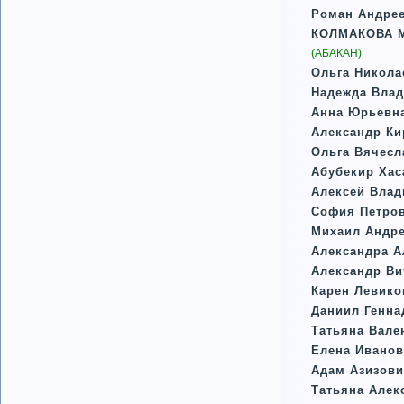
Роман Андре
КОЛМАКОВА М
(АБАКАН)
Ольга Никола
Надежда Вла
Анна Юрьевн
Александр К
Ольга Вячес
Абубекир Ха
Алексей Вла
София Петро
Михаил Андре
Александра А
Александр Ви
Карен Левико
Даниил Генна
Татьяна Вале
Елена Иванов
Адам Азизов
Татьяна Алек