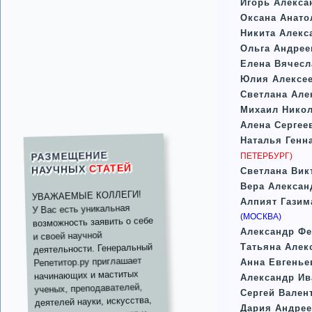
Игорь Алекса
Оксана Анато
Никита Алекс
Ольга Андрее
Елена Вячесл
Юлия Алексее
Светлана Але
Михаил Нико
Алена Сергее
Наталья Генн
РАЗМЕЩЕНИЕ
ПЕТЕРБУРГ)
СТАТЕЙ
НАУЧНЫХ
Светлана Вик
Вера Алексан
УВАЖАЕМЫЕ КОЛЛЕГИ!
Алпият Газим
У Вас есть уникальная
(МОСКВА)
возможность заявить о себе
Александр Ф
и своей научной
деятельности. Генеральный
Татьяна Алек
Репетитор.ру приглашает
Анна Евгенье
начинающих и маститых
Александр Ив
ученых, преподавателей,
Сергей Вален
деятелей науки, искусства,
Дария Андрее