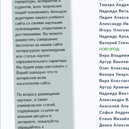
лирературы, аспирантов и
Тамара Андре
судентов, всех творческих
Надежда Вита
людей познакомить большую
аудиторию нашего учебного
Лидия Алекс
сайта со своими научными
Александр И
публикациями, открытиями и
Игорь Олегов
достижениями. Вы можете
Надежда Арка
разместить совершенно
Валерий Генн
бесплатно на нашем сайте
НОВГОРОД)
литературное произведение
Вера Владим
или статью научно-
образовательного характера.
Артур Ваняев
Мы будем рады рассказать с
Олег Алексан
Вашей помощью что-то
Венера Умарх
интересное всем
Вера Констан
посетителям сайта.
Артур Арамаи
Надежда Вик
По вопросу размещения
научных, а также
Александра 
коммерческих статей,
Анатолий Ал
содержащих ссылки на
Софья Андре
внешние ресурсы в
Елена Михай
интернете, пожалуйста,
Диана Алекса
обращайтесь к