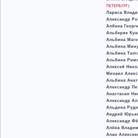
ПЕТЕРБУРГ)
Лариса Влади
Александр Ро
Албена Георг
Альберик Куа
Альбина Маг
Альбина Мин
Альбина Талг
Альбина Рим
Алексей Нико
Михаил Алек
Альбина Анат
Александр Пе
Анастасия Ни
Александр Ал
Альдона Руд
Андрей Юрье
Александр Ф
Алёна Влади
Алан Алексее