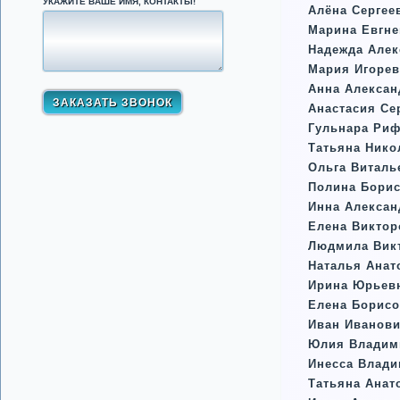
УКАЖИТЕ ВАШЕ ИМЯ, КОНТАКТЫ!
Алёна Сергее
Марина Евгне
Надежда Алек
Мария Игорев
Анна Алексан
Анастасия Се
Гульнара Ри
Татьяна Ник
Ольга Витал
Полина Борис
Инна Алексан
Елена Виктор
Людмила Вик
Наталья Анат
Ирина Юрьев
Елена Борисо
Иван Иванов
Юлия Владим
Инесса Влад
Татьяна Анат