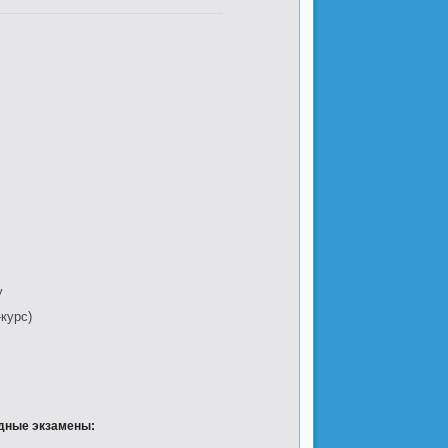
у
курс)
дные экзамены: