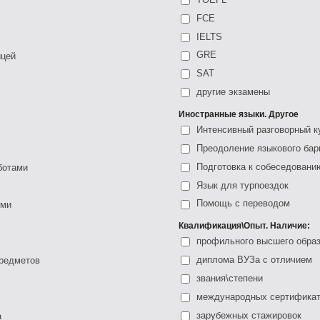
FCE
IELTS
GRE
ицей
SAT
другие экзамены
Иностранные языки. Другое
Интенсивный разговорный к
Преодоление языкового бар
Подготовка к собеседовани
ботами
Язык для турпоездок
Помощь с переводом
ыми
Квалификация\Опыт. Наличие:
профильного высшего обра
диплома ВУЗа с отличием
предметов
звания\степени
международных сертифика
зарубежных стажировок
а