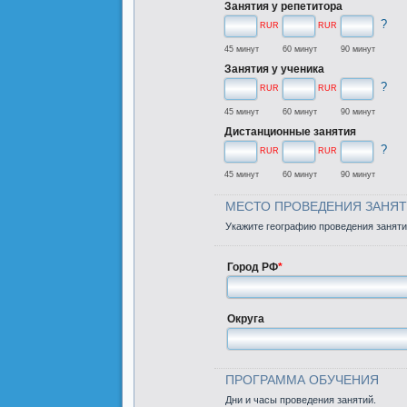
Занятия у репетитора
?
RUR
RUR
45 минут
60 минут
90 минут
Занятия у ученика
?
RUR
RUR
45 минут
60 минут
90 минут
Дистанционные занятия
?
RUR
RUR
45 минут
60 минут
90 минут
МЕСТО ПРОВЕДЕНИЯ ЗАНЯТИ
Укажите географию проведения заняти
Город РФ
*
Округа
ПРОГРАММА ОБУЧЕНИЯ
Дни и часы проведения занятий.