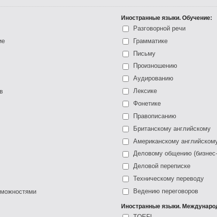
Иностранные языки. Обучение:
Разговорной речи
ие
Грамматике
Письму
Произношению
Аудированию
Лексике
в
Фонетике
Правописанию
Британскому английскому
Американскому английском
Деловому общению (бизнес-
Деловой переписке
Техническому переводу
Ведению переговоров
зможностями
Иностранные языки. Междунаро
TOEFL