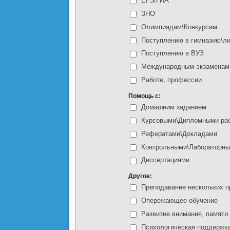
ЕГЭ/ГИА
ЗНО
Олимпиадам\Конкурсам
Поступлению в гимназию\л
Поступлению в ВУЗ
Международным экзаменам
Работе, профессии
Помощь с:
Домашним заданием
Курсовыми\Дипломными ра
Рефератами\Докладами
Контрольными\Лабораторн
Диссертациями
Другое:
Преподавание нескольких 
Опережающее обучение
Развитие внимания, памяти
Психологическая поддержк