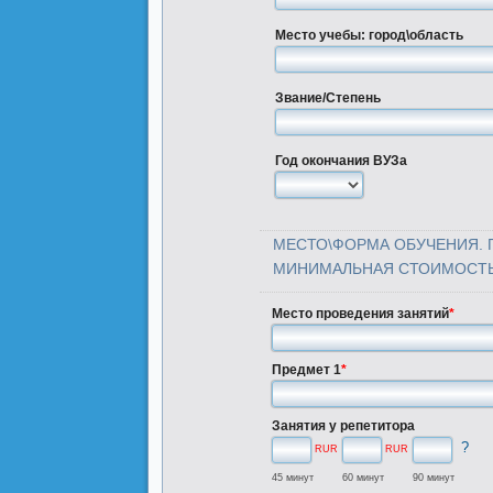
Место учебы: город\область
Звание/Степень
Год окончания ВУЗа
МЕСТО\ФОРМА ОБУЧЕНИЯ. 
МИНИМАЛЬНАЯ СТОИМОСТЬ ЗАН
Место проведения занятий
*
Предмет 1
*
Занятия у репетитора
?
RUR
RUR
45 минут
60 минут
90 минут