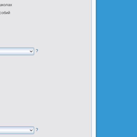
школах
собий
?
?