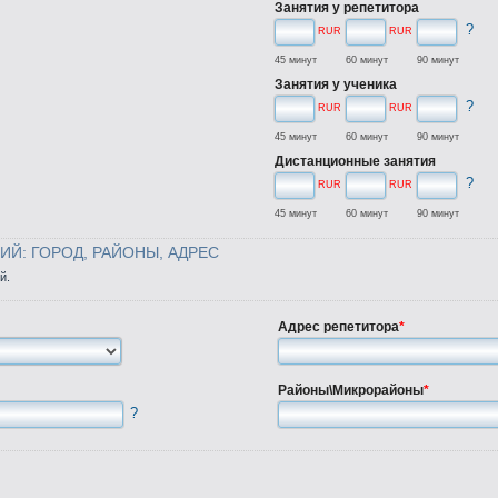
Занятия у репетитора
?
RUR
RUR
45 минут
60 минут
90 минут
Занятия у ученика
?
RUR
RUR
45 минут
60 минут
90 минут
Дистанционные занятия
?
RUR
RUR
45 минут
60 минут
90 минут
Й: ГОРОД, РАЙОНЫ, АДРЕС
й.
Адрес репетитора
*
Районы\Микрорайоны
*
?