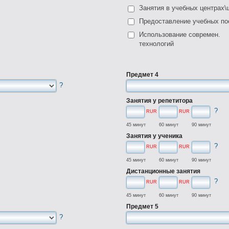
Занятия в учебных центрах\
Предоставление учебных по
Использование современ.
технологий
Предмет 4
?
Занятия у репетитора
?
RUR
RUR
45 минут
60 минут
90 минут
Занятия у ученика
?
RUR
RUR
45 минут
60 минут
90 минут
Дистанционные занятия
?
RUR
RUR
45 минут
60 минут
90 минут
Предмет 5
?