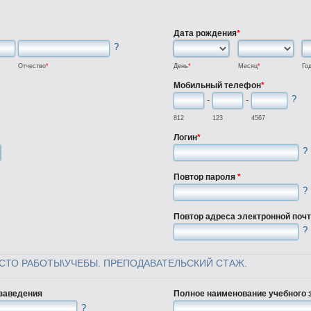
Дата рождения
*
?
Отчество
*
День
*
Месяц
*
Го
Мобильный телефон
*
?
-
-
812
123
4567
Логин
*
?
Повтор пароля
*
?
Повтор адреса электронной поч
?
СТО РАБОТЫ\УЧЕБЫ. ПРЕПОДАВАТЕЛЬСКИЙ СТАЖ.
 заведения
Полное наименование учебного 
?