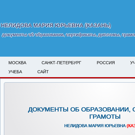
НЕЛИДОВА МАРИЯ ЮРЬЕВНА (КАЗАНЬ)
документы об образовании, сертификаты, дипломы, грам
МОСКВА
САНКТ-ПЕТЕРБУРГ
РОССИЯ
У
УЧЕБА
САЙТ
ДОКУМЕНТЫ ОБ ОБРАЗОВАНИИ, 
ГРАМОТЫ
НЕЛИДОВА МАРИЯ ЮРЬЕВНА
(КА