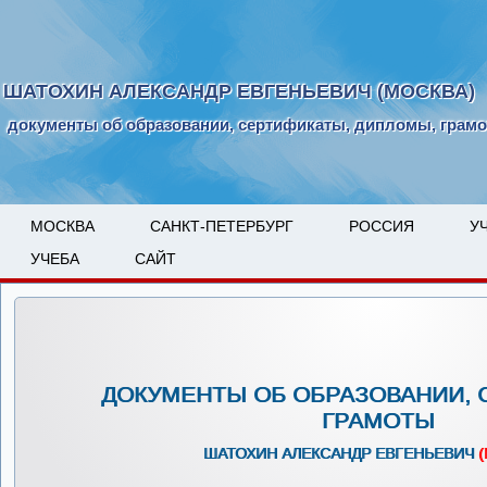
ШАТОХИН АЛЕКСАНДР ЕВГЕНЬЕВИЧ (МОСКВА)
документы об образовании, сертификаты, дипломы, грам
МОСКВА
САНКТ-ПЕТЕРБУРГ
РОССИЯ
У
УЧЕБА
САЙТ
ДОКУМЕНТЫ ОБ ОБРАЗОВАНИИ, 
ГРАМОТЫ
ШАТОХИН АЛЕКСАНДР ЕВГЕНЬЕВИЧ