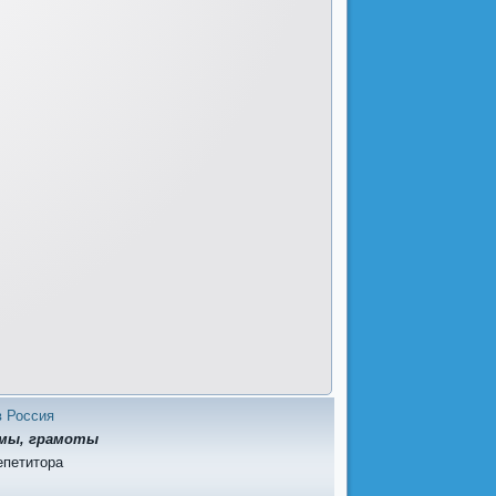
в Россия
омы, грамоты
епетитора