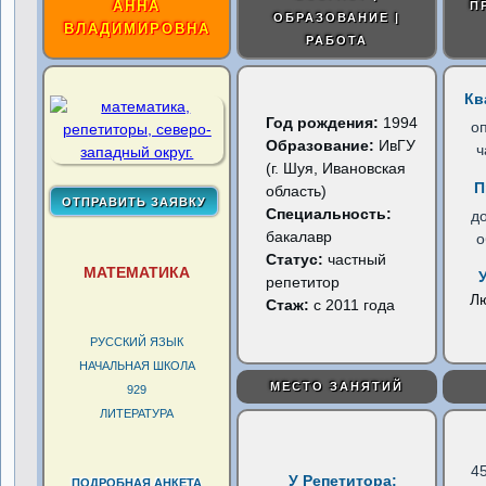
АННА
П
ОБРАЗОВАНИЕ |
ВЛАДИМИРОВНА
РАБОТА
Кв
Год рождения:
1994
о
Образование:
ИвГУ
ч
(г. Шуя, Ивановская
П
область)
Специальность:
д
бакалавр
о
Статус:
частный
МАТЕМАТИКА
репетитор
Л
Стаж:
с 2011 года
РУССКИЙ ЯЗЫК
НАЧАЛЬНАЯ ШКОЛА
МЕСТО ЗАНЯТИЙ
929
ЛИТЕРАТУРА
4
У Репетитора:
ПОДРОБНАЯ АНКЕТА