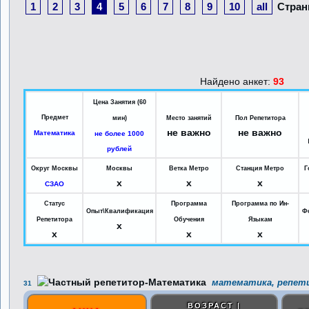
1
2
3
4
5
6
7
8
9
10
all
Стран
Найдено анкет:
93
Цена Занятия (60
Предмет
мин)
Место занятий
Пол Репетитора
не важно
не важно
Математика
не более 1000
рублей
Округ Москвы
Москвы
Ветка Метро
Станция Метро
Г
x
x
x
СЗАО
Статус
Программа
Программа по Ин-
Опыт\Квалификация
Ф
Репетитора
Обучения
Языкам
x
x
x
x
математика, репети
31
ВОЗРАСТ |