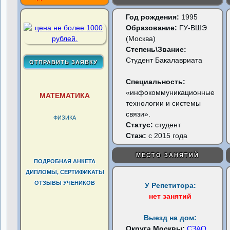
Год рождения:
1995
Образование:
ГУ-ВШЭ
(Москва)
Степень\Звание:
Студент Бакалавриата
Специальность:
«инфокоммуникационные
МАТЕМАТИКА
технологии и системы
связи».
ФИЗИКА
Статус:
студент
Стаж:
с 2015 года
МЕСТО ЗАНЯТИЙ
ПОДРОБНАЯ АНКЕТА
ДИПЛОМЫ, СЕРТИФИКАТЫ
ОТЗЫВЫ УЧЕНИКОВ
У Репетитора:
нет занятий
Выезд на дом:
Округа Москвы:
СЗАО
...