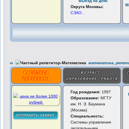
Выезд на дом:
М
Округа Москвы:
СЗАО
...
математика, репети
40
ВАСИЛИСА
ВОЗРАСТ |
СЕРГЕЕВНА
ОБРАЗОВАНИЕ | РАБОТА
Год рождения:
1997
Образование:
МГТУ
им. Н. Э. Баумана
(Москва)
Специальность:
Системы управления
летательными