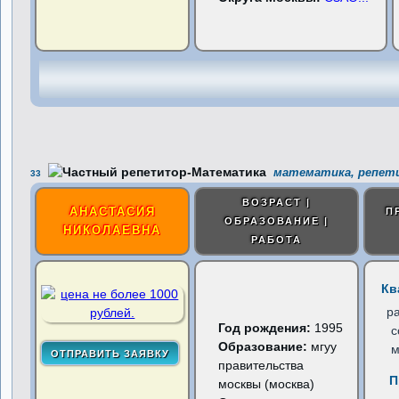
математика, репети
33
ВОЗРАСТ |
АНАСТАСИЯ
П
ОБРАЗОВАНИЕ |
НИКОЛАЕВНА
РАБОТА
Кв
р
Год рождения:
1995
с
Образование:
мгуу
м
правительства
П
москвы (москва)