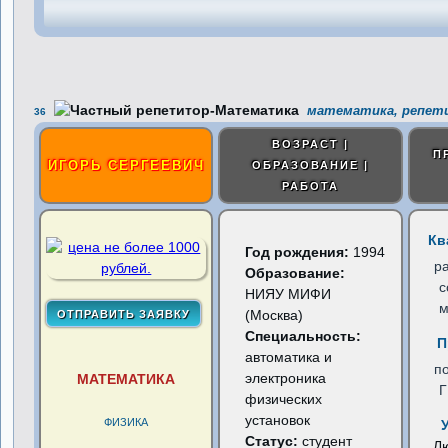
математика, репети
36
ВОЗРАСТ |
П
ИГОРЬ СЕРГЕЕВИЧ
ОБРАЗОВАНИЕ |
РАБОТА
Кв
Год рождения:
1994
р
Образование:
с
НИЯУ МИФИ
м
(Москва)
Специальность:
П
автоматика и
п
электроника
МАТЕМАТИКА
физических
установок
ФИЗИКА
Статус:
студент
Л