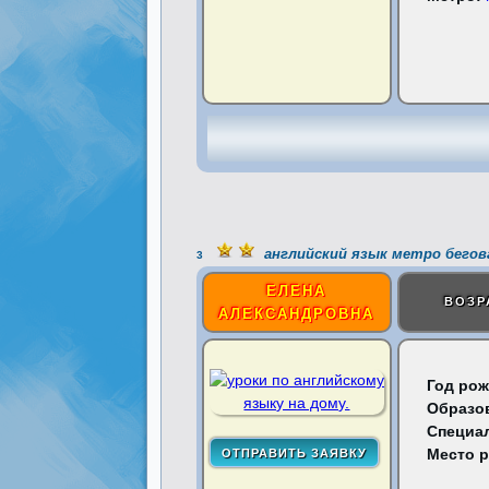
английский язык метро бегов
3
ЕЛЕНА
ВОЗР
АЛЕКСАНДРОВНА
Год рож
Образо
Специа
Место 