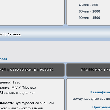
45мин -
800
60мин -
1000
90мин -
1500
етро беговая
овая
АСТ | ОБРАЗОВАНИЕ | РАБОТА
ПРОГРАММА | К
дения:
1990
вание:
МГЛУ (Москва)
Квалифика
\Звание:
специалист
международные серти
льность:
культуролог со знанием
Программ
кого и английского языков