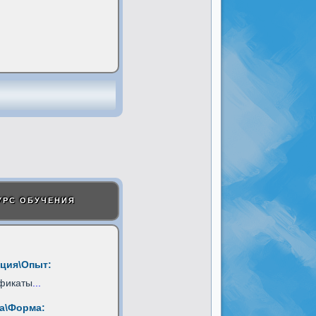
УРС ОБУЧЕНИЯ
ция\Опыт:
фикаты
...
а\Форма: