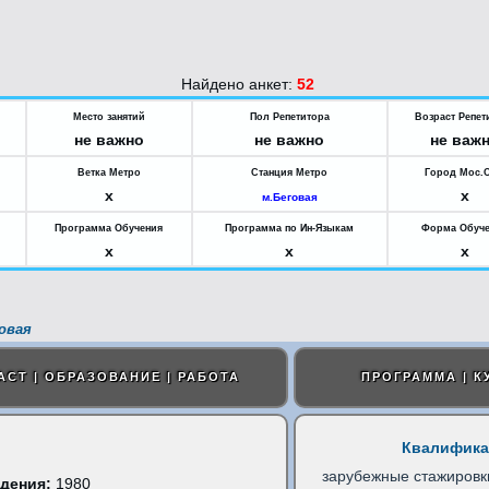
Найдено анкет:
52
Место занятий
Пол Репетитора
Возраст Репет
не важно
не важно
не важ
Ветка Метро
Станция Метро
Город Мос.
x
x
м.Беговая
Программа Обучения
Программа по Ин-Языкам
Форма Обуч
x
x
x
овая
АСТ | ОБРАЗОВАНИЕ | РАБОТА
ПРОГРАММА | К
Квалифика
зарубежные стажировк
дения:
1980