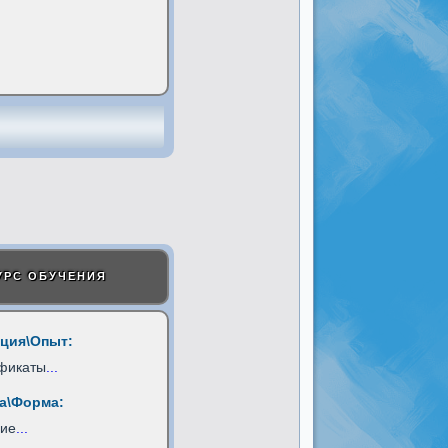
УРС ОБУЧЕНИЯ
ция\Опыт:
фикаты
...
а\Форма:
ние
...