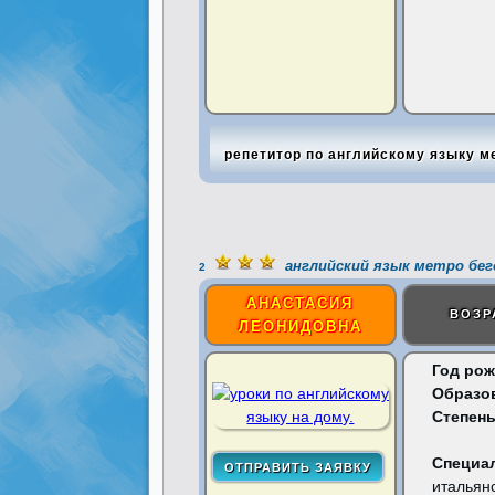
репетитор по английскому языку м
английский язык метро бег
2
АНАСТАСИЯ
ВОЗР
ЛЕОНИДОВНА
Год рож
Образо
Степень
Специа
итальянс