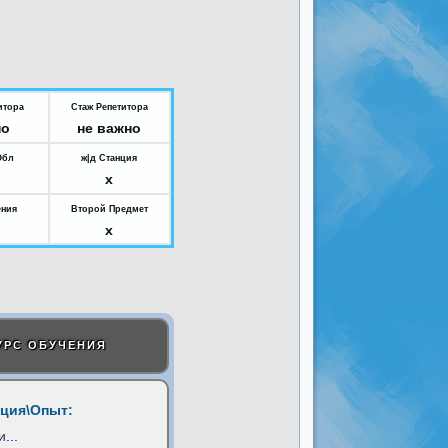
итора
Стаж Репетитора
но
не важно
Обл
ж|д Станция
x
ения
Второй Предмет
x
УРС ОБУЧЕНИЯ
ция\Опыт:
и
...