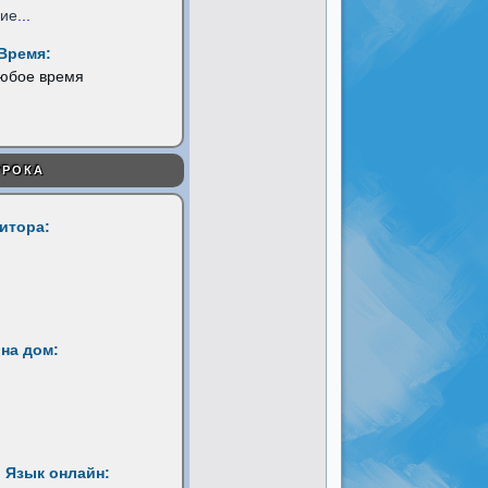
ние
...
Время:
любое время
УРОКА
титора:
на дом:
 Язык онлайн: