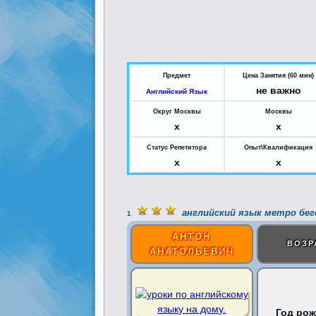
Предмет
Цена Занятия (60 мин)
не важно
Английский Язык
Округ Москвы
Москвы
x
x
Статус Репетитора
Опыт\Квалификация
x
x
английский язык метро бег
1
АНТОН
ВОЗР
АНАТОЛЬЕВИЧ
Год рож