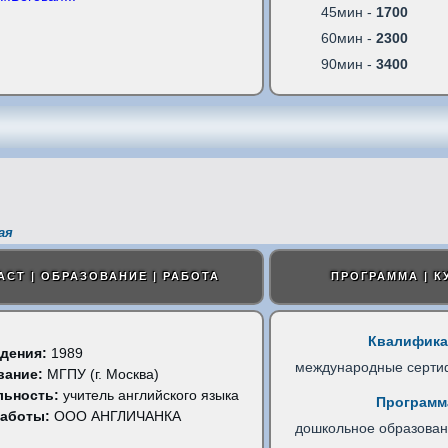
45мин -
1700
60мин -
2300
90мин -
3400
ая
АСТ | ОБРАЗОВАНИЕ | РАБОТА
ПРОГРАММА | К
Квалифика
дения:
1989
международные серти
вание:
МГПУ (г. Москва)
льность:
учитель английского языка
Программ
работы:
ООО АНГЛИЧАНКА
дошкольное образова