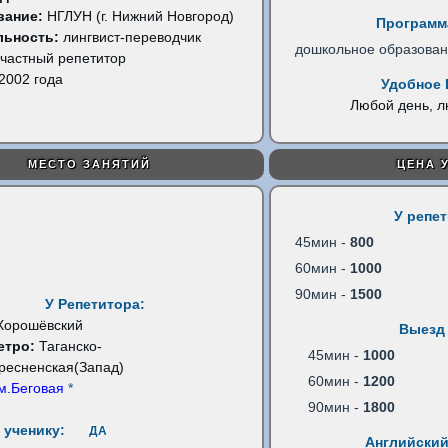
вание:
НГЛУН (г. Нижний Новгород)
Программ
льность:
лингвист-переводчик
дошкольное образова
частный репетитор
2002 года
Удобное 
Любой день, 
МЕСТО ЗАНЯТИЙ
ЦЕНА 
У репе
45мин -
800
60мин -
1000
90мин -
1500
У Репетитора:
Хорошёвский
Выезд 
етро:
Таганско-
45мин -
1000
ресненская(Запад)
60мин -
1200
м.Беговая
*
90мин -
1800
 ученику:
ДА
Английский