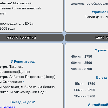
работы:
Московский
дошкольное образова
ственный лингвистический
Удобное 
итет
Любой день, 
преподаватель ВУЗа
2008 года
МЕСТО ЗАНЯТИЙ
ЦЕНА 
У репе
45мин -
1750
У Репетитора:
60мин -
2500
етро:
Таганско-
90мин -
3700
ресненская(Центр)
етро:
Арбатско-Покровская(Центр)
Выезд 
м.Смоленская
*
45мин -
1750
м.Арбатская, м.Библ-ка им.Ленина,
60мин -
2500
ицкая, м.Александр-кий Сад
*
90мин -
3700
Выезд на дом:
Английский
м.Беговая
...