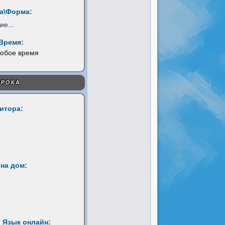
а\Форма:
ние
...
Время:
любое время
УРОКА
титора:
на дом:
 Язык онлайн: