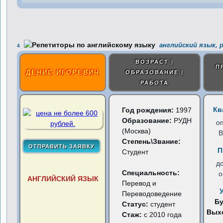
английский язык, 
4
ВОЗРАСТ |
П
ДЕНИС ИГОРЕВИЧ
ОБРАЗОВАНИЕ |
РАБОТА
Кв
Год рождения:
1997
Образование:
РУДН
о
(Москва)
В
Степень\Звание:
П
Студент
д
Специальность:
о
АНГЛИЙСКИЙ ЯЗЫК
Перевод и
Переводоведение
Б
Статус:
студент
Вых
Стаж:
с 2010 года