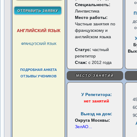
о
Специальность:
Лингвистика
П
Место работы:
д
Частные занятия по
о
французскому и
АНГЛИЙСКИЙ ЯЗЫК
английском языка
ФРАНЦУЗСКИЙ ЯЗЫК
Б
Статус:
частный
Вых
репетитор
Стаж:
с 2012 года
ПОДРОБНАЯ АНКЕТА
МЕСТО ЗАНЯТИЙ
ОТЗЫВЫ УЧЕНИКОВ
У Репетитора:
4
нет занятий
6
Выезд на дом:
9
Округа Москвы:
ЗелАО
...