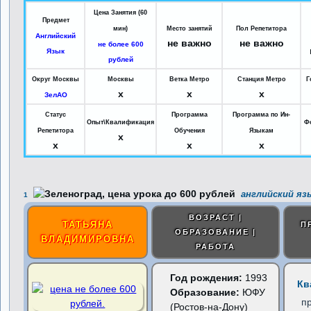
Цена Занятия (60
Предмет
мин)
Место занятий
Пол Репетитора
Английский
не важно
не важно
не более 600
Язык
рублей
Округ Москвы
Москвы
Ветка Метро
Станция Метро
Г
x
x
x
ЗелАО
Статус
Программа
Программа по Ин-
Опыт\Квалификация
Ф
Репетитора
Обучения
Языкам
x
x
x
x
английский язы
1
ВОЗРАСТ |
ТАТЬЯНА
П
ОБРАЗОВАНИЕ |
ВЛАДИМИРОВНА
РАБОТА
Год рождения:
1993
Кв
Образование:
ЮФУ
п
(Ростов-на-Дону)