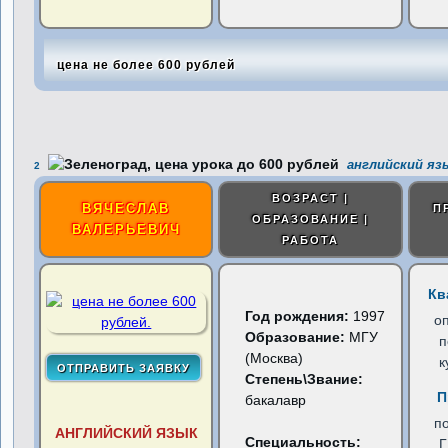
цена не более 600 рублей
английский язы
2
ВОЗРАСТ |
ВЯЧЕСЛАВ
П
ОБРАЗОВАНИЕ |
ВАЛЕРЬЕВИЧ
РАБОТА
Кв
Год рождения:
1997
о
Образование:
МГУ
п
(Москва)
к
Степень\Звание:
П
бакалавр
п
АНГЛИЙСКИЙ ЯЗЫК
Специальность: