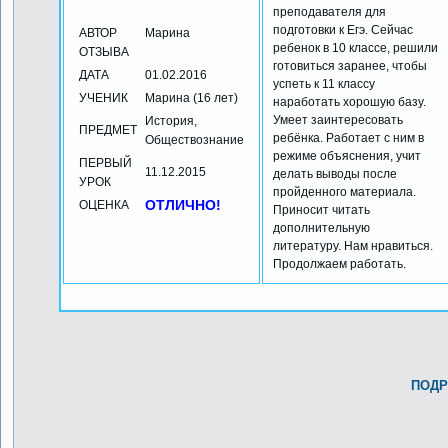
преподавателя для
подготовки к Егэ. Сейчас
АВТОР
Марина
ребенок в 10 классе, решили
ОТЗЫВА
готовиться заранее, чтобы
ДАТА
01.02.2016
успеть к 11 классу
УЧЕНИК
Марина (16 лет)
наработать хорошую базу.
Умеет заинтересовать
История,
ПРЕДМЕТ
ребёнка. Работает с ним в
Обществознание
режиме объяснения, учит
ПЕРВЫЙ
11.12.2015
делать выводы после
УРОК
пройденного материала.
ОТЛИЧНО!
ОЦЕНКА
Приносит читать
дополнительную
литературу. Нам нравиться.
Продолжаем работать.
ПОДР