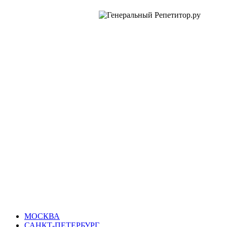
ИРИНА
СЕРГЕЕВНА: ОТЗЫВЫ О
РЕПЕТИТОРЕ
Фортепиано | Сольфеджио |
Русский Язык
МОСКВА
САНКТ-ПЕТЕРБУРГ