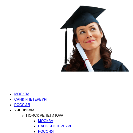
ИРИНА
СТАНИСЛАВОВ
НА: ОТЗЫВЫ
О
РЕПЕТИТОРЕ
занятия по
предметам: Русский
Язык | Литература
МОСКВА
САНКТ-ПЕТЕРБУРГ
РОССИЯ
УЧЕНИКАМ
ПОИСК РЕПЕТИТОРА
МОСКВА
САНКТ-ПЕТЕРБУРГ
РОССИЯ