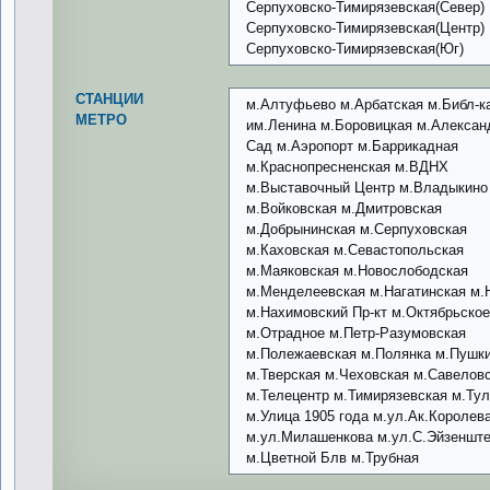
Серпуховско-Тимирязевская(Север)
Серпуховско-Тимирязевская(Центр)
Серпуховско-Тимирязевская(Юг)
СТАНЦИИ
м.Алтуфьево м.Арбатская м.Библ-к
МЕТРО
им.Ленина м.Боровицкая м.Алексан
Сад м.Аэропорт м.Баррикадная
м.Краснопресненская м.ВДНХ
м.Выставочный Центр м.Владыкино
м.Войковская м.Дмитровская
м.Добрынинская м.Серпуховская
м.Каховская м.Севастопольская
м.Маяковская м.Новослободская
м.Менделеевская м.Нагатинская м.
м.Нахимовский Пр-кт м.Октябрьско
м.Отрадное м.Петр-Разумовская
м.Полежаевская м.Полянка м.Пушк
м.Тверская м.Чеховская м.Савелов
м.Телецентр м.Тимирязевская м.Ту
м.Улица 1905 года м.ул.Ак.Королев
м.ул.Милашенкова м.ул.С.Эйзеншт
м.Цветной Блв м.Трубная