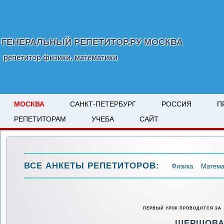
ГЕНЕРАЛЬНЫЙ РЕПЕТИТОР.РУ МОСКВА
репетитор физики, математики
МОСКВА
САНКТ-ПЕТЕРБУРГ
РОССИЯ
П
РЕПЕТИТОРАМ
УЧЕБА
САЙТ
ВСЕ АНКЕТЫ РЕПЕТИТОРОВ:
Физика
Матема
ПЕРВЫЙ УРОК ПРОВОДИТСЯ ЗА
ШЕРШОВ