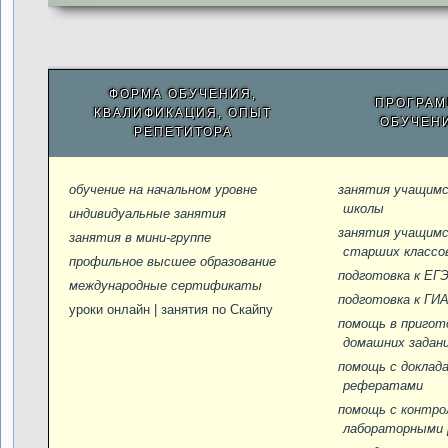
ФОРМА ОБУЧЕНИЯ,
ПРОГРА
КВАЛИФИКАЦИЯ, ОПЫТ
ОБУЧЕН
РЕПЕТИТОРА
обучение на начальном уровне
занятия учащимс
школы
индивидуальные занятия
занятия учащим
занятия в мини-группе
старших классо
профильное высшее образование
подготовка к ЕГ
международные сертификаты
подготовка к ГИ
уроки онлайн | занятия по Скайпу
помощь в пригот
домашних задан
помощь c доклад
рефератами
помощь с контро
лабораторными