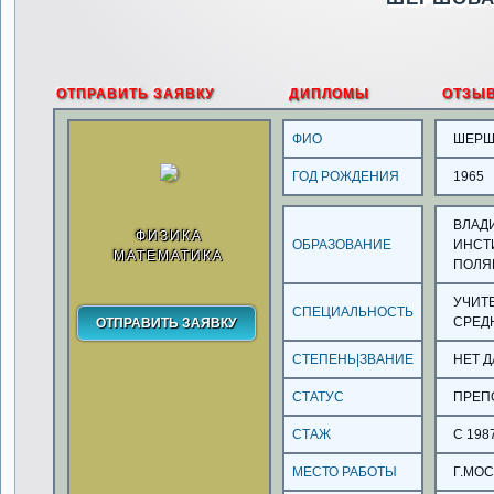
ОТПРАВИТЬ ЗАЯВКУ
ДИПЛОМЫ
ОТЗЫ
ФИО
ШЕРШ
ГОД РОЖДЕНИЯ
1965
ВЛАД
ФИЗИКА
ОБРАЗОВАНИЕ
ИНСТИ
МАТЕМАТИКА
ПОЛЯ
УЧИТ
СПЕЦИАЛЬНОСТЬ
СРЕД
СТЕПЕНЬ|ЗВАНИЕ
НЕТ 
СТАТУС
ПРЕП
СТАЖ
С 198
МЕСТО РАБОТЫ
Г.МОС