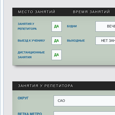
МЕСТО ЗАНЯТИЙ
ВРЕМЯ ЗАНЯТИЙ
ЗАНЯТИЯ У
ДА
ВЕЧ
БУДНИ
РЕПЕТИТОРА
ДА
НЕТ ЗА
ВЫЕЗД К УЧЕНИКУ
ВЫХОДНЫЕ
ДИСТАНЦИОННЫЕ
ДА
ЗАНЯТИЯ
ЗАНЯТИЯ У РЕПЕТИТОРА
ОКРУГ
САО
ВЕТКА МЕТРО