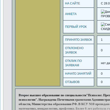
НА САЙТЕ
С 28.0
АНКЕТА
ПРОВ
ПЕРВЫЙ УРОК
СКИД
ПРИНЯТО ЗАЯВОК
1
ОТКЛОНЕНО
0
ЗАЯВОК
ОТКЛИК ПО
нет д
ЗАЯВКАМ
НАЧАТО ЗАНЯТИЙ
0
ОТЗЫВОВ
0
Второе
высшее
образование
по
специальности"Психолог.
Преп
психологии". Награждена
Почетными
грамотами
Администра
области,
Министерства
образования
РФ.
В
КСУ
N10
преподаю
математику,
имиджелогию,
профэтику.
Более
6
лет
работала
гу