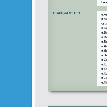
Таг
СТАНЦИИ МЕТРО
м.А
м.А
ка 
м.Б
м.Б
м.В
м.В
м.Д
м.Д
м.З
м.С
м.К
м.К
м.К
м.О
м.П