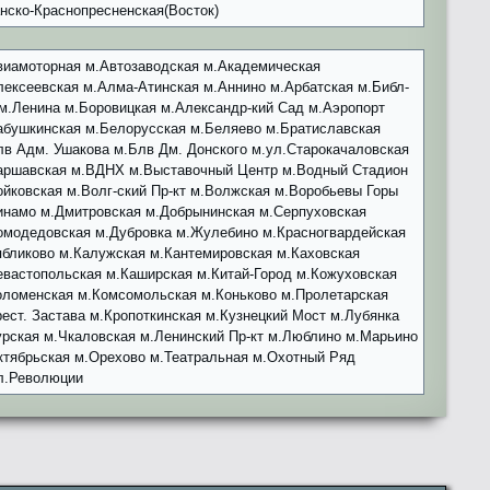
анско-Краснопресненская(Восток)
виамоторная м.Автозаводская м.Академическая
лексеевская м.Алма-Атинская м.Аннино м.Арбатская м.Библ-
им.Ленина м.Боровицкая м.Александр-кий Сад м.Аэропорт
абушкинская м.Белорусская м.Беляево м.Братиславская
лв Адм. Ушакова м.Блв Дм. Донского м.ул.Старокачаловская
аршавская м.ВДНХ м.Выставочный Центр м.Водный Стадион
ойковская м.Волг-ский Пр-кт м.Волжская м.Воробьевы Горы
инамо м.Дмитровская м.Добрынинская м.Серпуховская
омодедовская м.Дубровка м.Жулебино м.Красногвардейская
ябликово м.Калужская м.Кантемировская м.Каховская
евастопольская м.Каширская м.Китай-Город м.Кожуховская
оломенская м.Комсомольская м.Коньково м.Пролетарская
рест. Застава м.Кропоткинская м.Кузнецкий Мост м.Лубянка
урская м.Чкаловская м.Ленинский Пр-кт м.Люблино м.Марьино
ктябрьская м.Орехово м.Театральная м.Охотный Ряд
л.Революции