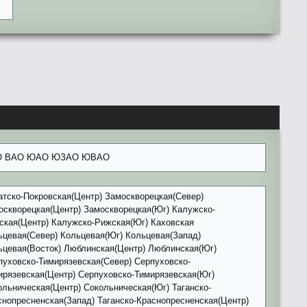
О ВАО ЮАО ЮЗАО ЮВАО
атско-Покровская(Центр) Замоскворецкая(Север)
оскворецкая(Центр) Замоскворецкая(Юг) Калужско-
ская(Центр) Калужско-Рижская(Юг) Каховская
ьцевая(Север) Кольцевая(Юг) Кольцевая(Запад)
ьцевая(Восток) Люблинская(Центр) Люблинская(Юг)
пуховско-Тимирязевская(Север) Серпуховско-
ирязевская(Центр) Серпуховско-Тимирязевская(Юг)
ольническая(Центр) Сокольническая(Юг) Таганско-
снопресненская(Запад) Таганско-Краснопресненская(Центр)