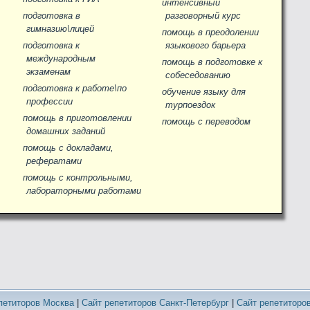
интенсивный
подготовка в
разговорный курс
гимназию\лицей
помощь в преодолении
подготовка к
языкового барьера
международным
помощь в подготовке к
экзаменам
собеседованию
подготовка к работе\по
обучение языку для
профессии
турпоездок
помощь в приготовлении
помощь с переводом
домашних заданий
помощь c докладами,
рефератами
помощь с контрольными,
лабораторными работами
петиторов Москва
|
Сайт репетиторов Санкт-Петербург
|
Сайт репетиторо