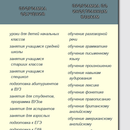
ПРОГРАММА ПО
ПРОГРАММА
ИНОСТРАННЫМ
ОБУЧЕНИЯ
ЯЗЫКАМ
уроки для детей начальных
обучение разговорной
классов
речи
занятия учащимся средней
обучение грамматике
школы
обучение письменному
занятия учащимся
языку
старших классов
обучение произношению
занятия учащимся
обучение навыкам
спецшкол
аудирования
подготовка абитуриентов
обучение лексике
в ВУЗ
обучение фонетике
занятия для студентов,
обучение правописанию
программа ВУЗов
обучение британскому
занятия для аспирантов
английскому
занятия для взрослых
обучение американскому
подготовка к ЕГЭ
английскому
подготовка к ГИА