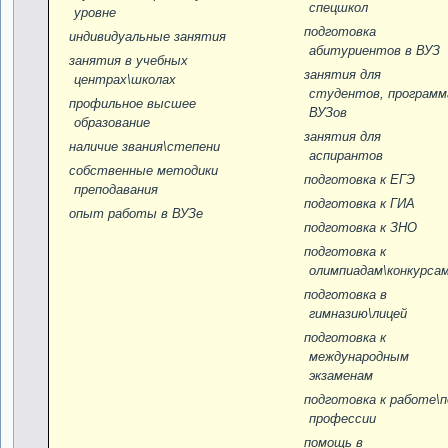
спецшкол
уровне
подготовка
индивидуальные занятия
абитуриентов в ВУЗ
занятия в учебных
занятия для
центрах\школах
студентов, программ
профильное высшее
ВУЗов
образование
занятия для
наличие звания\степени
аспирантов
собственные методики
подготовка к ЕГЭ
преподавания
подготовка к ГИА
опыт работы в ВУЗе
подготовка к ЗНО
подготовка к
олимпиадам\конкурса
подготовка в
гимназию\лицей
подготовка к
международным
экзаменам
подготовка к работе\п
профессии
помощь в