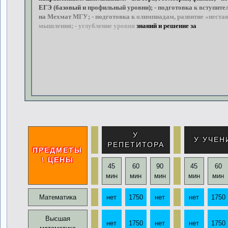
ЕГЭ
(базовый
и
профильный
уровни); -
подготовка
к
вступите
на
Мехмат
МГУ; -
подготовка
к
олимпиадам,
развитие
«нестан
мышления; -
углубление
уровня
знаний
и
решение
задач
по
У
У УЧЕН
РЕПЕТИТОРА
ПРЕДМЕТЫ
\ ЦЕНЫ
45
60
90
45
60
мин
мин
мин
мин
мин
Математика
нет
1750
нет
нет
1750
Высшая
нет
1750
нет
нет
1750