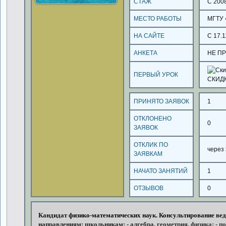
СТАЖ
С 200
МЕСТО РАБОТЫ
МГТУ
НА САЙТЕ
С 17.1
АНКЕТА
НЕ П
ПЕРВЫЙ УРОК
СКИД
ПРИНЯТО ЗАЯВОК
1
ОТКЛОНЕНО
0
ЗАЯВОК
ОТКЛИК ПО
через
ЗАЯВКАМ
НАЧАТО ЗАНЯТИЙ
1
ОТЗЫВОВ
0
Кандидат
физико-математических
наук. Консультирование
вед
направлениям: школьникам: -
алгебра,
геометрия,
физика; -
по