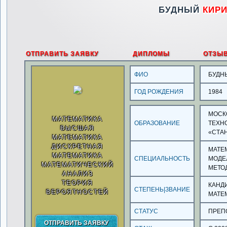
БУДНЫЙ
КИР
ОТПРАВИТЬ ЗАЯВКУ
ДИПЛОМЫ
ОТЗЫ
ФИО
БУДН
ГОД РОЖДЕНИЯ
1984
МОСК
МАТЕМАТИКА
ОБРАЗОВАНИЕ
ТЕХН
ВЫСШАЯ
«СТАН
МАТЕМАТИКА
ДИСКРЕТНАЯ
МАТЕ
МАТЕМАТИКА
СПЕЦИАЛЬНОСТЬ
МОДЕ
МАТЕМАТИЧЕСКИЙ
МЕТО
АНАЛИЗ
ТЕОРИЯ
КАНД
СТЕПЕНЬ|ЗВАНИЕ
ВЕРОЯТНОСТЕЙ
МАТЕ
СТАТУС
ПРЕП