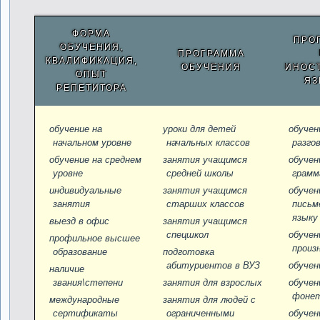
ФОРМА
ПРО
ОБУЧЕНИЯ,
ПРОГРАММА
КВАЛИФИКАЦИЯ,
ОБУЧЕНИЯ
ИНОС
ОПЫТ
ЯЗ
РЕПЕТИТОРА
обучение на
уроки для детей
обучен
начальном уровне
начальных классов
разго
обучение на среднем
занятия учащимся
обучен
уровне
средней школы
грамм
индивидуальные
занятия учащимся
обучен
занятия
старших классов
письм
языку
выезд в офис
занятия учащимся
спецшкол
обучен
профильное высшее
произ
образование
подготовка
абитуриентов в ВУЗ
обучен
наличие
звания\степени
занятия для взрослых
обучен
фоне
международные
занятия для людей с
сертификаты
ограниченными
обучен