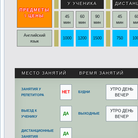
У УЧЕНИКА
ДИСТАН
ПРЕДМЕТЫ
\ ЦЕНЫ
45
60
90
45
6
мин
мин
мин
мин
ми
Английский
1000
1200
1500
750
10
язык
.
МЕСТО ЗАНЯТИЙ
ВРЕМЯ ЗАНЯТИЙ
УТРО ДЕНЬ
ЗАНЯТИЯ У
НЕТ
БУДНИ
ВЕЧЕР
РЕПЕТИТОРА
УТРО ДЕНЬ
ВЫЕЗД К
ДА
ВЫХОДНЫЕ
ВЕЧЕР
УЧЕНИКУ
ДИСТАНЦИОННЫЕ
ДА
ЗАНЯТИЯ