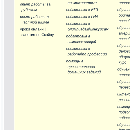
возможностями
право
опыт работы за
рубежом
подготовка к ЕГЭ
обучен
брита
опыт работы в
подготовка к ГИА
англи
частной школе
подготовка к
обучен
уроки онлайн |
олимпиадам\конкурсам
амери
занятия по Скайпу
подготовка в
англи
гимназию\лицей
обучен
подготовка к
делов
работе\по профессии
общен
помощь в
курс
приготовлении
обучен
домашних заданий
переп
обучен
перег
интен
разго
помощ
подго
собес
обучен