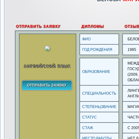
ОТПРАВИТЬ ЗАЯВКУ
ДИПЛОМЫ
ОТЗЫ
ФИО
БЕЛО
ГОД РОЖДЕНИЯ
1985
МЕЖД
АНГЛИЙСКИЙ ЯЗЫК
ГОСУ
ОБРАЗОВАНИЕ
,
(2009
ОБЛА
ЛИНГ
СПЕЦИАЛЬНОСТЬ
АНГЛ
СТЕПЕНЬ|ЗВАНИЕ
МАГИ
СТАТУС
ЧАСТ
СТАЖ
С 200
МЕСТО РАБОТЫ
НЕТ 