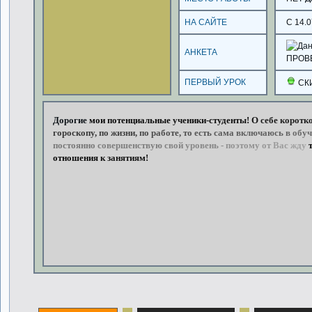
НА САЙТЕ
С 14.0
АНКЕТА
ПРОВ
ПЕРВЫЙ УРОК
СК
Дорогие
мои
потенциальные
ученики-студенты!
О
себе
коротко
гороскопу,
по
жизни,
по
работе,
то
есть
сама
включаюсь
в
обуч
постоянно
совершенствую
свой
уровень
-
поэтому
от
Вас
жду
отношения
к
занятиям!!!
Осо