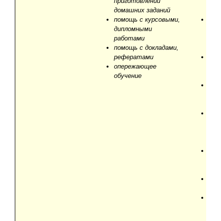
приготовлении
аме
домашних заданий
анг
помощь с курсовыми,
обу
дипломными
дел
работами
общ
помощь c докладами,
биз
рефератами
обу
опережающее
дел
обучение
пер
инт
раз
кур
пом
пре
язы
бар
пом
под
соб
обу
для
пом
пер