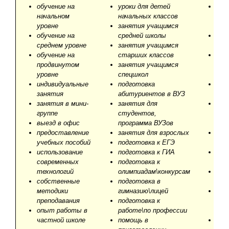
обучение на
уроки для детей
обу
начальном
начальных классов
раз
уровне
занятия учащимся
реч
обучение на
средней школы
обу
среднем уровне
занятия учащимся
гра
обучение на
старших классов
обу
продвинутом
занятия учащимся
пис
уровне
спецшкол
язы
индивидуальные
подготовка
обу
занятия
абитуриентов в ВУЗ
про
занятия в мини-
занятия для
обу
группе
студентов,
нав
выезд в офис
программа ВУЗов
ауд
предоставление
занятия для взрослых
обу
учебных пособий
подготовка к ЕГЭ
лек
использование
подготовка к ГИА
обу
современных
подготовка к
фон
технологий
олимпиадам\конкурсам
обу
собственные
подготовка в
пра
методики
гимназию\лицей
обу
преподавания
подготовка к
бри
опыт работы в
работе\по профессии
анг
частной школе
помощь в
обу