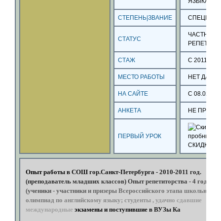
ЯЗЫКА
СТЕПЕНЬ|ЗВАНИЕ
СПЕЦИАЛ
ЧАСТНЫЙ
СТАТУС
РЕПЕТИТО
СТАЖ
С 2011 ГОД
МЕСТО РАБОТЫ
НЕТ ДАНН
НА САЙТЕ
С 08.02.16
АНКЕТА
НЕ ПРОВЕ
ПЕРВЫЙ УРОК
СКИДКА 5
Опыт
работы
в
СОШ
гор.Санкт-Петербурга
-
2010-2011
год.
(преподаватель
младших
классов)
Опыт
репетиторства
-
4
года
(ученики
-
участники
и
призеры
Всероссийского
этапа
школьных
олимпиад
по
английскому
языку;
студенты
,
удачно
сдавшие
международные
экзамены
и
поступившие
в
ВУЗы
Канады
и