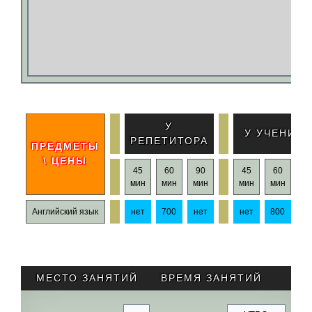
У
У УЧЕНИКА
РЕПЕТИТОРА
ПРЕДМЕТЫ
\ ЦЕНЫ
45
60
90
45
60
9
мин
мин
мин
мин
мин
ми
Английский язык
нет
700
нет
нет
800
не
.
МЕСТО ЗАНЯТИЙ
ВРЕМЯ ЗАНЯТИЙ