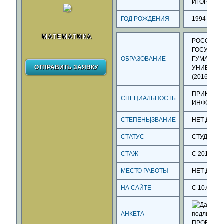
ИГОРЕВН
ГОД РОЖДЕНИЯ
1994
МАТЕМАТИКА
РОССИЙС
ГОСУДАР
ОБРАЗОВАНИЕ
ГУМАНИТ
УНИВЕРС
(2016
,
МОС
ПРИКЛАД
СПЕЦИАЛЬНОСТЬ
ИНФОРМА
СТЕПЕНЬ|ЗВАНИЕ
НЕТ ДАН
СТАТУС
СТУДЕНТ
СТАЖ
С 2011 ГО
МЕСТО РАБОТЫ
НЕТ ДАН
НА САЙТЕ
С 10.09.14
АНКЕТА
ПРОВЕРЕ