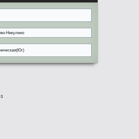
ёво-Никулино
ническая(Юг)
31