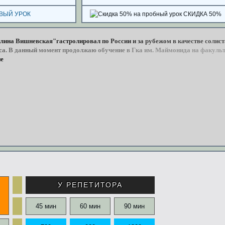
ВЫЙ УРОК
СКИДКА 50%
лина
Вишневская"гастролировал
по
России
и
за
рубежом
в
качестве
солист
са.
В
данный
момент
продолжаю
обучение
в
Гка
им.
Маймонида
на
факульт
ерной
подготов
У РЕПЕТИТОРА
45 мин
60 мин
90 мин