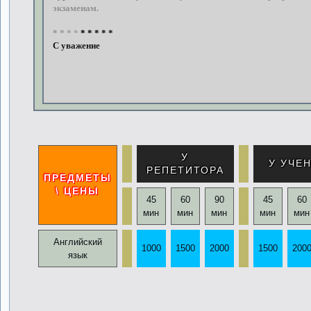
экзаменам.
*
*
*
*
*
*
*
*
*
С
уважением,
Ан
У
У УЧЕ
РЕПЕТИТОРА
ПРЕДМЕТЫ
\ ЦЕНЫ
45
60
90
45
60
мин
мин
мин
мин
мин
Английский
1000
1500
2000
1500
200
язык
.