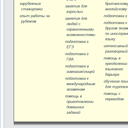
зарубежные
британском
занятия для
стажировки
английскому
взрослых
опыт работы за
подготовка к
занятия для
рубежом
подготовка к
людей с
другим экза
ограниченными
по иностран
возможностями
языку
подготовка к
интенсивный
ЕГЭ
разговорный
подготовка к
помощь в
ГИА
преодолении
подготовка в
языкового
гимназию\лицей
барьера
подготовка к
обучение язы
международным
для турпоез
экзаменам
помощь с
помощь в
переводом
приготовлении
домашних
заданий