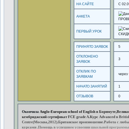
НА САЙТЕ
С 02.0
АНКЕТА
ПРОВ
ПЕРВЫЙ УРОК
СКИД
ПРИНЯТО ЗАЯВОК
5
ОТКЛОНЕНО
3
ЗАЯВОК
ОТКЛИК ПО
через
ЗАЯВКАМ
НАЧАТО ЗАНЯТИЙ
1
ОТЗЫВОВ
0
Окончила
Anglo-European
school
of
English
в
Борнмуте,Велико
кембриджский
сертификат
FCE
grade
A.Курс
Advanced
в
Britis
Centre(Москва,2012).Британское
произношение.Работа
с
любы
курсами
.Помощь
в
успешном
усвоении
школьной
программы,