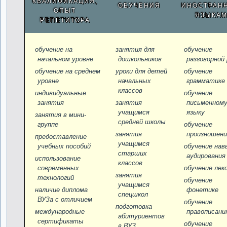
КВАЛИФИКАЦИЯ,
ОБУЧЕНИЯ
ИНОСТРАН
ОПЫТ
ЯЗЫКА
РЕПЕТИТОРА
обучение на
занятия для
обучение
начальном уровне
дошкольников
разговорной 
обучение на среднем
уроки для детей
обучение
уровне
начальных
грамматике
классов
индивидуальные
обучение
занятия
занятия
письменном
учащимся
языку
занятия в мини-
средней школы
группе
обучение
занятия
произношен
предоставление
учащимся
учебных пособий
обучение нав
старших
аудирования
использование
классов
современных
обучение лек
занятия
технологий
обучение
учащимся
наличие диплома
фонетике
спецшкол
ВУЗа с отличием
обучение
подготовка
международные
правописани
абитуриентов
сертификаты
обучение
в ВУЗ