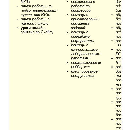
ВУЗе
подготовка к
деловог
опыт работы на
работе\по
общени
подготовительных
профессии
бизнес-
курсах при ВУЗе
помощь в
обучени
опыт работы в
приготовлении
деловой
частной школе
домашних
перепис
уроки онлайн |
заданий
обучени
занятия по Скайпу
помощь c
ведени
докладами,
перегов
рефератами
подгото
помощь с
TOEFL
контрольными,
подгото
лабораторными
FCE
работами
подгото
психологическая
IELTS
поддержка
подгото
тестирование
другим
сотрудников
экзамен
иностр
языку
интенс
разгов
курс
помощь
преодол
языково
барьера
помощь
подгото
собесе