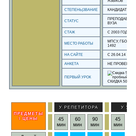
ЯЗЫКОВ
СТЕПЕНЬ|ЗВАНИЕ
КАНДИДАТ НАУ
ПРЕПОДАВАТЕ
СТАТУС
ВУЗА
СТАЖ
С 2003 ГОДА
МПСУ, ГБОУСО
МЕСТО РАБОТЫ
1492
НА САЙТЕ
С 26.04.14
АНКЕТА
НЕ ПРОВЕРЕН
ПЕРВЫЙ УРОК
СКИДКА 50%
У РЕПЕТИТОРА
У УЧ
ПРЕДМЕТЫ
\ ЦЕНЫ
45
60
90
45
6
мин
мин
мин
мин
ми