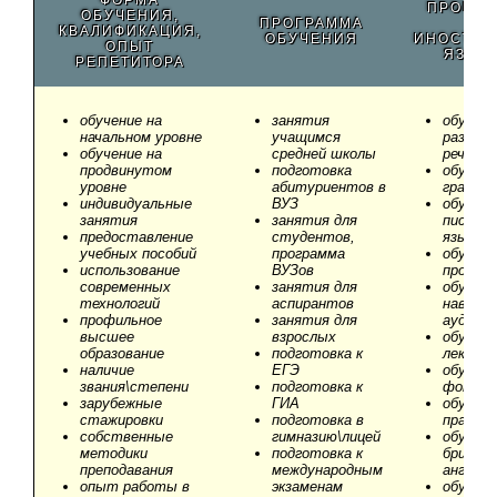
ФОРМА
ПРОГРА
ОБУЧЕНИЯ,
ПРОГРАММА
ПО
КВАЛИФИКАЦИЯ,
ОБУЧЕНИЯ
ИНОСТР
ОПЫТ
ЯЗЫК
РЕПЕТИТОРА
обучение на
занятия
обучени
начальном уровне
учащимся
разгово
обучение на
средней школы
речи
продвинутом
подготовка
обучени
уровне
абитуриентов в
грамма
индивидуальные
ВУЗ
обучени
занятия
занятия для
письме
предоставление
студентов,
языку
учебных пособий
программа
обучени
использование
ВУЗов
произн
современных
занятия для
обучени
технологий
аспирантов
навыка
профильное
занятия для
аудиров
высшее
взрослых
обучени
образование
подготовка к
лексике
наличие
ЕГЭ
обучени
звания\степени
подготовка к
фонети
зарубежные
ГИА
обучени
стажировки
подготовка в
правоп
собственные
гимназию\лицей
обучени
методики
подготовка к
британ
преподавания
международным
английс
опыт работы в
экзаменам
обучени