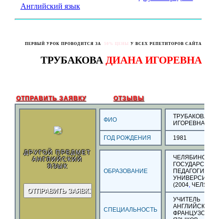
Английский язык
ПЕРВЫЙ УРОК ПРОВОДИТСЯ ЗА
50% ЦЕНЫ
У ВСЕХ РЕПЕТИТОРОВ САЙТА
ТРУБАКОВА
ДИАНА ИГОРЕВНА
ОТПРАВИТЬ ЗАЯВКУ
ОТЗЫВЫ
ТРУБАКОВА ДИ
ФИО
ИГОРЕВНА
ГОД РОЖДЕНИЯ
1981
ДРУГОЙ ПРЕДМЕТ
ЧЕЛЯБИНСКИЙ
АНГЛИЙСКИЙ
ГОСУДАРСТВЕ
ЯЗЫК
ОБРАЗОВАНИЕ
ПЕДАГОГИЧЕС
УНИВЕРСИТЕТ
(2004
,
ЧЕЛЯБИН
УЧИТЕЛЬ
АНГЛИЙСКОГО,
СПЕЦИАЛЬНОСТЬ
ФРАНЦУЗСКОГ