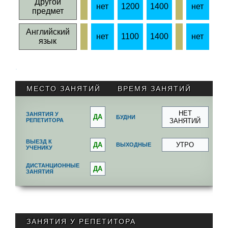
Другой
нет
1200
1400
нет
14
предмет
Английский
нет
1100
1400
нет
12
язык
.
МЕСТО ЗАНЯТИЙ
ВРЕМЯ ЗАНЯТИЙ
НЕТ
ЗАНЯТИЯ У
ДА
БУДНИ
РЕПЕТИТОРА
ЗАНЯТИЙ
ВЫЕЗД К
ДА
УТРО
ВЫХОДНЫЕ
УЧЕНИКУ
ДИСТАНЦИОННЫЕ
ДА
ЗАНЯТИЯ
ЗАНЯТИЯ У РЕПЕТИТОРА