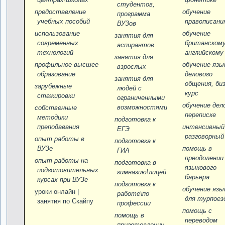
студентов,
предоставление
обучение
программа
учебных пособий
правописани
ВУЗов
использование
обучение
занятия для
современных
британском
аспирантов
технологий
английскому
занятия для
профильное высшее
обучение язы
взрослых
образование
делового
занятия для
общения, биз
зарубежные
людей с
курс
стажировки
ограниченными
обучение дел
возможностями
собственные
переписке
методики
подготовка к
преподавания
интенсивный
ЕГЭ
разговорный
опыт работы в
подготовка к
ВУЗе
помощь в
ГИА
преодолении
опыт работы на
подготовка в
языкового
подготовительных
гимназию\лицей
барьера
курсах при ВУЗе
подготовка к
обучение язы
уроки онлайн |
работе\по
для турпоез
занятия по Скайпу
профессии
помощь с
помощь в
переводом
приготовлении