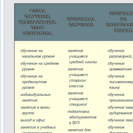
ФОРМА
ПРОГРАМ
ОБУЧЕНИЯ,
ПРОГРАММА
ПО
КВАЛИФИКАЦИЯ,
ОБУЧЕНИЯ
ИНОСТРАН
ОПЫТ
ЯЗЫКА
РЕПЕТИТОРА
обучение на
занятия
обучение
начальном уровне
учащимся
разговорной 
средней школы
обучение на среднем
обучение
уровне
занятия
грамматике
учащимся
обучение на
обучение
старших
продвинутом
письменном
классов
уровне
языку
занятия
индивидуальные
обучение
учащимся
занятия
произношен
спецшкол
занятия в мини-
обучение нав
подготовка
группе
аудирования
абитуриентов
выезд в офис
обучение лек
в ВУЗ
занятия в учебных
обучение
занятия для
центрах\школах
фонетике