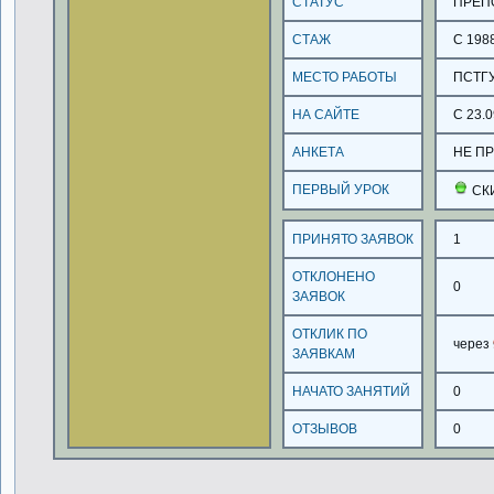
СТАТУС
ПРЕП
СТАЖ
С 198
МЕСТО РАБОТЫ
ПСТГ
НА САЙТЕ
С 23.0
АНКЕТА
НЕ П
ПЕРВЫЙ УРОК
СК
ПРИНЯТО ЗАЯВОК
1
ОТКЛОНЕНО
0
ЗАЯВОК
ОТКЛИК ПО
через
ЗАЯВКАМ
НАЧАТО ЗАНЯТИЙ
0
ОТЗЫВОВ
0