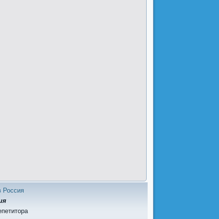
в Россия
ия
епетитора