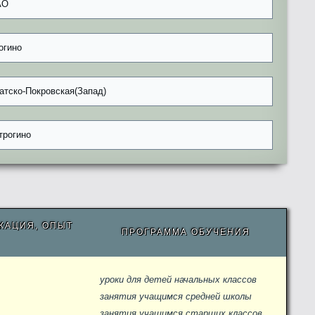
АО
огино
атско-Покровская(Запад)
трогино
КАЦИЯ, ОПЫТ
ПРОГРАММА ОБУЧЕНИЯ
уроки для детей начальных классов
занятия учащимся средней школы
занятия учащимся старших классов