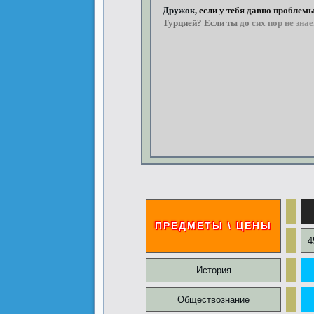
Дружок,
если
у
тебя
давно
проблем
Турцией?
Если
ты
до
сих
пор
не
знае
ПРЕДМЕТЫ \ ЦЕНЫ
4
История
Обществознание