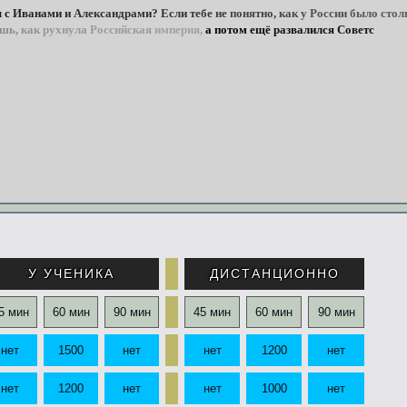
ы
с
Иванами
и
Александрами?
Если
тебе
не
понятно,
как
у
России
было
стол
шь,
как
рухнула
Российская
империя,
а
потом
ещё
развалился
Советский
С
У УЧЕНИКА
ДИСТАНЦИОННО
5 мин
60 мин
90 мин
45 мин
60 мин
90 мин
нет
1500
нет
нет
1200
нет
нет
1200
нет
нет
1000
нет