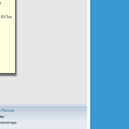
в
 ВУЗов
в Россия
ры
епетитора