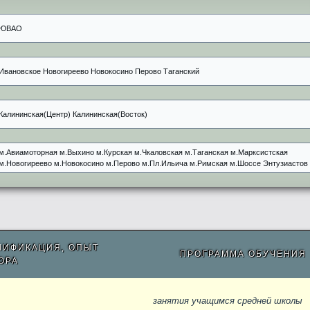
ЮВАО
Ивановское Новогиреево Новокосино Перово Таганский
Калининская(Центр) Калининская(Восток)
м.Авиамоторная м.Выхино м.Курская м.Чкаловская м.Таганская м.Марксистская
м.Новогиреево м.Новокосино м.Перово м.Пл.Ильича м.Римская м.Шоссе Энтузиастов
ЛИФИКАЦИЯ, ОПЫТ
ПРОГРАММА ОБУЧЕНИЯ
ОРА
занятия учащимся средней школы