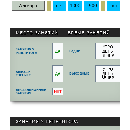
Алгебра
нет
1000
1500
нет
10
.
МЕСТО ЗАНЯТИЙ
ВРЕМЯ ЗАНЯТИЙ
УТРО
ЗАНЯТИЯ У
ДА
ДЕНЬ
БУДНИ
РЕПЕТИТОРА
ВЕЧЕР
УТРО
ВЫЕЗД К
ДА
ДЕНЬ
ВЫХОДНЫЕ
УЧЕНИКУ
ВЕЧЕР
ДИСТАНЦИОННЫЕ
НЕТ
ЗАНЯТИЯ
ЗАНЯТИЯ У РЕПЕТИТОРА