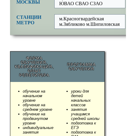
МОСКВЫ
ЮВАО СВАО СЗАО
СТАНЦИИ
м.Красногвардейская
МЕТРО
м.Зябликово м.Шипиловская
ФОРМА
ОБУЧЕНИЯ,
ПРОГРАММА
КВАЛИФИКАЦИЯ,
ОБУЧЕНИЯ
ОПЫТ
РЕПЕТИТОРА
обучение на
уроки для
начальном
детей
уровне
начальных
обучение на
классов
среднем уровне
занятия
обучение на
учащимся
продвинутом
средней школы
уровне
подготовка к
индивидуальные
ЕГЭ
занятия
подготовка к