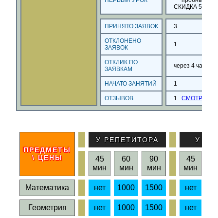
ПЕРВЫЙ УРОК
СКИДКА 50%
ПРИНЯТО ЗАЯВОК
3
ОТКЛОНЕНО
1
ЗАЯВОК
ОТКЛИК ПО
через
4
часа
7
м
ЗАЯВКАМ
НАЧАТО ЗАНЯТИЙ
1
ОТЗЫВОВ
1
СМОТРЕТЬ
У РЕПЕТИТОРА
У УЧ
ПРЕДМЕТЫ
\ ЦЕНЫ
45
60
90
45
6
мин
мин
мин
мин
м
Математика
нет
1000
1500
нет
10
Геометрия
нет
1000
1500
нет
10