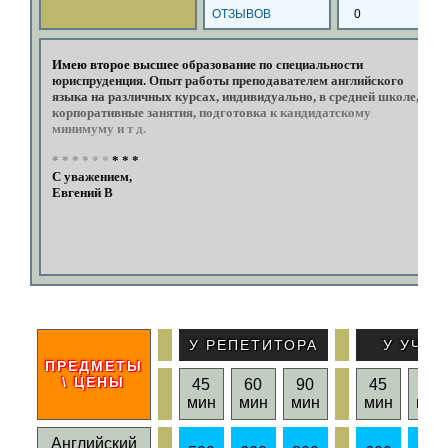
ОТЗЫВОВ
0
Имею
второе
высшее
образование
по
специальности
юриспруденция.
Опыт
работы
преподавателем
английского
языка
на
различных
курсах,
индивидуально,
в
средней
школе,
корпоративные
занятия,
подготовка
к
кандидатскому
минимуму
и
т
д.
*
*
*
*
*
*
*
*
*
С
уважением,
Евгений
Вячеславо
У РЕПЕТИТОРА
У УЧЕН
ПРЕДМЕТЫ
\ ЦЕНЫ
45
60
90
45
60
мин
мин
мин
мин
мин
Английский