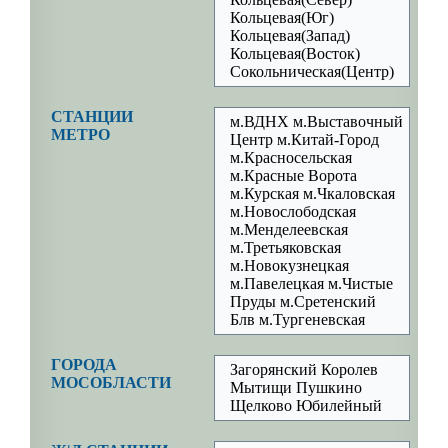
Кольцевая(Юг)
Кольцевая(Запад)
Кольцевая(Восток)
Сокольническая(Центр)
СТАНЦИИ
м.ВДНХ м.Выставочный
МЕТРО
Центр м.Китай-Город
м.Красносельская
м.Красные Ворота
м.Курская м.Чкаловская
м.Новослободская
м.Менделеевская
м.Третьяковская
м.Новокузнецкая
м.Павелецкая м.Чистые
Пруды м.Сретенский
Блв м.Тургеневская
ГОРОДА
Загорянский Королев
МОСОБЛАСТИ
Мытищи Пушкино
Щелково Юбилейный