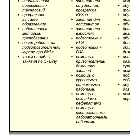
использование
занятия для
лексике
современных
студентов,
обучени
технологий
программа
фонети
профильное
ВУЗов
обучени
высшее
занятия для
правопи
образование
аспирантов
обучени
собственные
занятия для
британс
методики
взрослых
английс
преподавания
подготовка к
обучени
опыт работы на
ЕГЭ
деловог
подготовительных
подготовка к
общения
курсах при ВУЗе
ГИА
бизнес-к
уроки онлайн |
помощь в
интенс
занятия по Скайпу
приготовлении
разгово
домашних
курс
заданий
помощь 
помощь с
подгото
курсовыми,
собесед
дипломными
обучени
работами
для тур
помощь c
помощь 
докладами,
перевод
рефератами
помощь с
контрольными,
лабораторными
работами