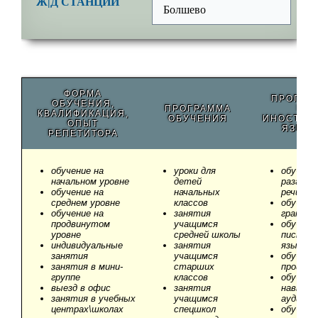
Ж|Д СТАНЦИИ
Болшево
ФОРМА
ПРОГРА
ОБУЧЕНИЯ,
ПРОГРАММА
ПО
КВАЛИФИКАЦИЯ,
ОБУЧЕНИЯ
ИНОСТРА
ОПЫТ
ЯЗЫК
РЕПЕТИТОРА
обучение на
уроки для
обучени
начальном уровне
детей
разгово
обучение на
начальных
речи
среднем уровне
классов
обучени
обучение на
занятия
грамма
продвинутом
учащимся
обучени
уровне
средней школы
письмен
индивидуальные
занятия
языку
занятия
учащимся
обучени
занятия в мини-
старших
произн
группе
классов
обучени
выезд в офис
занятия
навыка
занятия в учебных
учащимся
аудиров
центрах\школах
спецшкол
обучени