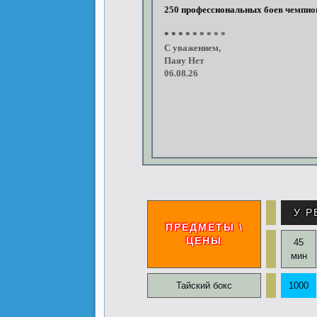
250
профессиональных
боев
чемпио
*
*
*
*
*
*
*
*
*
С
уважением,
Паяу
Нет
06.08.26
У Р
ПРЕДМЕТЫ \
ЦЕНЫ
45
мин
Тайский бокс
1000