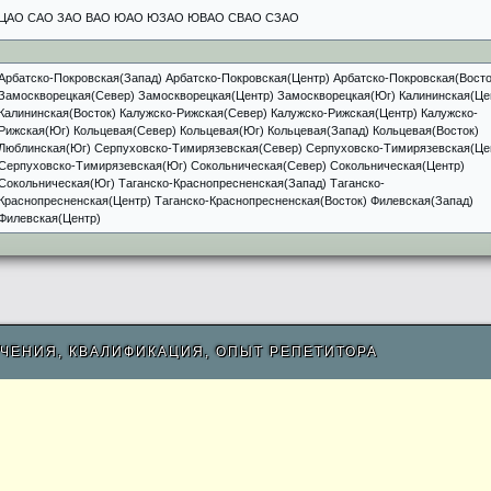
ЦАО САО ЗАО ВАО ЮАО ЮЗАО ЮВАО СВАО СЗАО
Арбатско-Покровская(Запад) Арбатско-Покровская(Центр) Арбатско-Покровская(Восто
Замоскворецкая(Север) Замоскворецкая(Центр) Замоскворецкая(Юг) Калининская(Це
Калининская(Восток) Калужско-Рижская(Север) Калужско-Рижская(Центр) Калужско-
Рижская(Юг) Кольцевая(Север) Кольцевая(Юг) Кольцевая(Запад) Кольцевая(Восток)
Люблинская(Юг) Серпуховско-Тимирязевская(Север) Серпуховско-Тимирязевская(Це
Серпуховско-Тимирязевская(Юг) Сокольническая(Север) Сокольническая(Центр)
Сокольническая(Юг) Таганско-Краснопресненская(Запад) Таганско-
Краснопресненская(Центр) Таганско-Краснопресненская(Восток) Филевская(Запад)
Филевская(Центр)
ЧЕНИЯ, КВАЛИФИКАЦИЯ, ОПЫТ РЕПЕТИТОРА