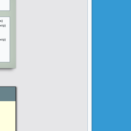
к)
нтр)
нтр)