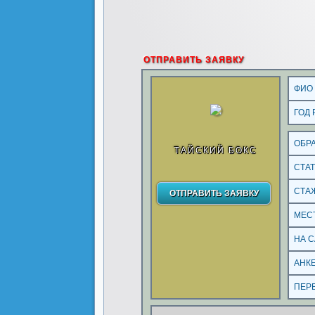
ОТПРАВИТЬ ЗАЯВКУ
ФИО
ГОД
ОБР
ТАЙСКИЙ БОКС
СТА
СТА
МЕС
НА 
АНК
ПЕР