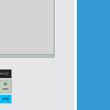
ОННО
90
мин
2500