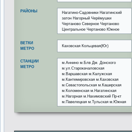
РАЙОНЫ
Нагатино-Садовники Нагатинский
затон Нагорный Черёмушки
Чертаново Северное Чертаново
Центральное Чертаново Южное
ВЕТКИ
Каховская Кольцевая(Юг)
МЕТРО
СТАНЦИИ
м.Аннино м.Блв Дм. Донского
МЕТРО
м.ул.Старокачаловская
м.Варшавская м.Калужская
м.Кантемировская м.Каховская
м.Севастопольская м.Каширская
м.Коломенская м.Нагатинская
м.Нагорная м.Нахимовский Пр-кт
м.Павелецкая м.Тульская м.Южная