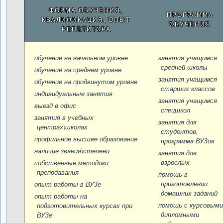
ФОРМА ОБУЧЕНИЯ,
ПРОГРАММА
КВАЛИФИКАЦИЯ, ОПЫТ
ОБУЧЕНИЯ
РЕПЕТИТОРА
обучение на начальном уровне
занятия учащимся
средней школы
обучение на среднем уровне
занятия учащимся
обучение на продвинутом уровне
старших классов
индивидуальные занятия
занятия учащимся
выезд в офис
спецшкол
занятия в учебных
занятия для
центрах\школах
студентов,
профильное высшее образование
программа ВУЗов
наличие звания\степени
занятия для
взрослых
собственные методики
преподавания
помощь в
приготовлении
опыт работы в ВУЗе
домашних заданий
опыт работы на
помощь с курсовыми
подготовительных курсах при
дипломными
ВУЗе