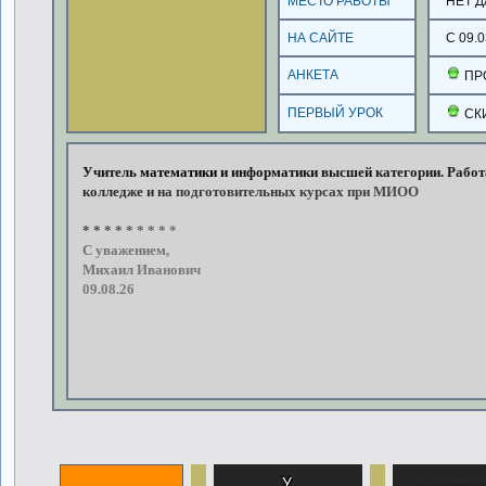
МЕСТО РАБОТЫ
НЕТ 
НА САЙТЕ
С 09.0
АНКЕТА
ПР
ПЕРВЫЙ УРОК
СК
Учитель
математики
и
информатики
высшей
категории. Работ
колледже
и
на
подготовительных
курсах
при
МИОО
*
*
*
*
*
*
*
*
*
С
уважением,
Михаил
Иванович
09.08.26
У