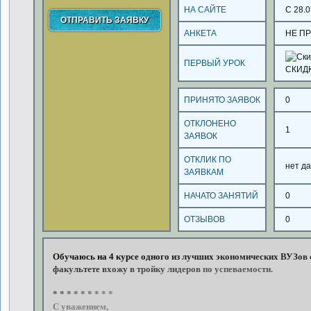
НА САЙТЕ
С 28.0
АНКЕТА
НЕ П
ПЕРВЫЙ УРОК
СКИД
ПРИНЯТО ЗАЯВОК
0
ОТКЛОНЕНО
1
ЗАЯВОК
ОТКЛИК ПО
нет д
ЗАЯВКАМ
НАЧАТО ЗАНЯТИЙ
0
ОТЗЫВОВ
0
Обучаюсь
на
4
курсе
одного
из
лучших
экономических
ВУЗов
факультете
вхожу
в
тройку
лидеров
по
успеваемости.
*
*
*
*
*
*
*
*
*
С
уважением,