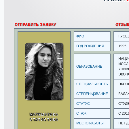
ОТПРАВИТЬ ЗАЯВКУ
ОТЗЫ
ФИО
ГУСЕ
ГОД РОЖДЕНИЯ
1995
НАЦИ
ИССЛ
ОБРАЗОВАНИЕ
УНИВ
ЭКОН
СПЕЦИАЛЬНОСТЬ
ЭКОН
СТЕПЕНЬ|ЗВАНИЕ
БАЛА
СТАТУС
СТУД
СТАЖ
С 201
МАТЕМАТИКА
СТАТИСТИКА
МЕСТО РАБОТЫ
НЕТ 