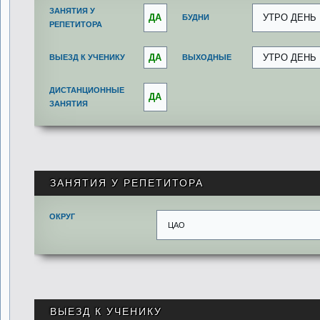
ЗАНЯТИЯ У
ДА
УТРО ДЕНЬ
БУДНИ
РЕПЕТИТОРА
ДА
УТРО ДЕНЬ
ВЫЕЗД К УЧЕНИКУ
ВЫХОДНЫЕ
ДИСТАНЦИОННЫЕ
ДА
ЗАНЯТИЯ
ЗАНЯТИЯ У РЕПЕТИТОРА
ОКРУГ
ЦАО
ВЫЕЗД К УЧЕНИКУ