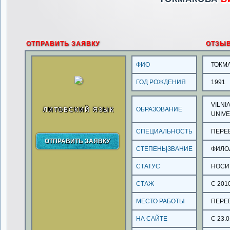
ОТПРАВИТЬ ЗАЯВКУ
ОТЗЫ
ФИО
ТОКМ
ГОД РОЖДЕНИЯ
1991
VILNI
ОБРАЗОВАНИЕ
ЛИТОВСКИЙ ЯЗЫК
UNIVE
СПЕЦИАЛЬНОСТЬ
ПЕРЕ
СТЕПЕНЬ|ЗВАНИЕ
ФИЛО
СТАТУС
НОСИ
СТАЖ
С 201
МЕСТО РАБОТЫ
ПЕРЕ
НА САЙТЕ
С 23.0