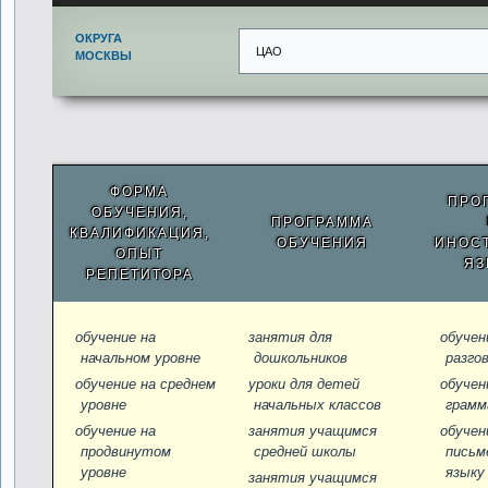
ОКРУГА
ЦАО
МОСКВЫ
ФОРМА
ПРО
ОБУЧЕНИЯ,
ПРОГРАММА
КВАЛИФИКАЦИЯ,
ОБУЧЕНИЯ
ИНОС
ОПЫТ
ЯЗ
РЕПЕТИТОРА
обучение на
занятия для
обучен
начальном уровне
дошкольников
разго
обучение на среднем
уроки для детей
обучен
уровне
начальных классов
грамм
обучение на
занятия учащимся
обучен
продвинутом
средней школы
письм
уровне
языку
занятия учащимся