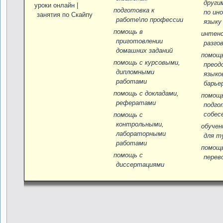
други
уроки онлайн |
подготовка к
по ин
занятия по Скайпу
работе\по профессии
языку
помощь в
интен
приготовлении
разго
домашних заданий
помощ
помощь с курсовыми,
преод
дипломными
языко
работами
барье
помощь c докладами,
помощ
рефератами
подго
собес
помощь с
контрольными,
обучен
лабораторными
для т
работами
помощ
помощь с
перев
диссертациями