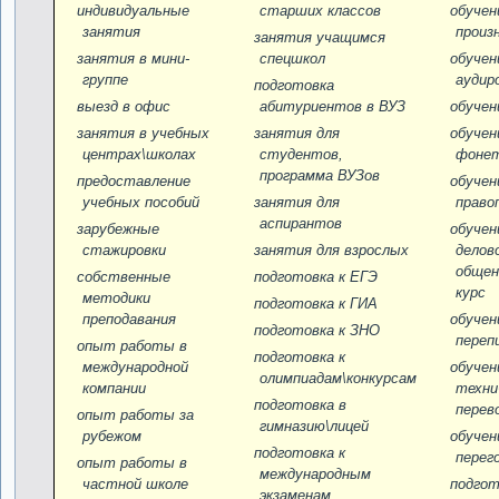
индивидуальные
старших классов
обучен
занятия
произ
занятия учащимся
занятия в мини-
спецшкол
обучен
группе
аудир
подготовка
выезд в офис
абитуриентов в ВУЗ
обучен
занятия в учебных
занятия для
обучен
центрах\школах
студентов,
фоне
программа ВУЗов
предоставление
обучен
учебных пособий
занятия для
право
аспирантов
зарубежные
обучен
стажировки
занятия для взрослых
делов
общен
собственные
подготовка к ЕГЭ
курс
методики
подготовка к ГИА
преподавания
обучен
подготовка к ЗНО
переп
опыт работы в
подготовка к
международной
обучен
олимпиадам\конкурсам
компании
техни
подготовка в
перев
опыт работы за
гимназию\лицей
рубежом
обучен
подготовка к
перег
опыт работы в
международным
частной школе
подгот
экзаменам