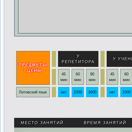
У
У УЧЕН
РЕПЕТИТОРА
ПРЕДМЕТЫ
\ ЦЕНЫ
45
60
90
45
60
мин
мин
мин
мин
мин
Литовский язык
нет
1000
1600
нет
1000
.
МЕСТО ЗАНЯТИЙ
ВРЕМЯ ЗАНЯТИЙ