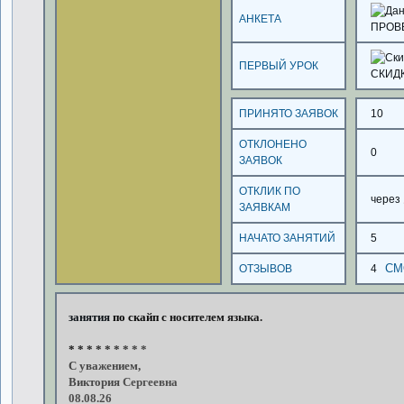
АНКЕТА
ПРОВ
ПЕРВЫЙ УРОК
СКИД
ПРИНЯТО ЗАЯВОК
10
ОТКЛОНЕНО
0
ЗАЯВОК
ОТКЛИК ПО
через
ЗАЯВКАМ
НАЧАТО ЗАНЯТИЙ
5
СМ
ОТЗЫВОВ
4
занятия
по
скайп
с
носителем
языка.
*
*
*
*
*
*
*
*
*
С
уважением,
Виктория
Сергеевна
08.08.26