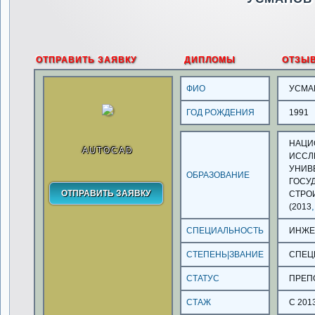
ОТПРАВИТЬ ЗАЯВКУ
ДИПЛОМЫ
ОТЗЫ
ФИО
УСМА
ГОД РОЖДЕНИЯ
1991
НАЦИ
AUTOCAD
ИССЛ
УНИВ
ОБРАЗОВАНИЕ
ГОСУ
СТРО
,
(2013
СПЕЦИАЛЬНОСТЬ
ИНЖЕ
СТЕПЕНЬ|ЗВАНИЕ
СПЕЦ
СТАТУС
ПРЕП
СТАЖ
С 201