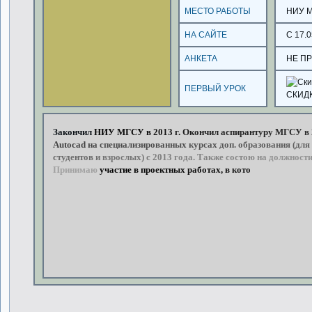
МЕСТО РАБОТЫ
НИУ 
НА САЙТЕ
С 17.0
АНКЕТА
НЕ П
ПЕРВЫЙ УРОК
СКИД
Закончил
НИУ
МГСУ
в
2013
г.
Окончил
аспирантуру
МГСУ
в
Autocad
на
специализированных
курсах
доп.
образования
(для
студентов
и
взрослых)
с
2013
года. Также
состою
на
должност
Принимаю
участие
в
проектных
работах,
в
которых,