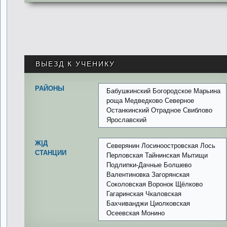
ВЫЕЗД К УЧЕНИКУ
РАЙОНЫ
Бабушкинский Богородское Марьина
роща Медведково Северное
Останкинский Отрадное Свиблово
Ярославский
Ж|Д
Северянин Лосиноостровская Лось
СТАНЦИИ
Перловская Тайнинская Мытищи
Подлипки-Дачные Болшево
Валентиновка Загорянская
Соколовская Воронок Щёлково
Гагаринская Чкаловская
Бахчиванджи Циолковская
Осеевская Монино