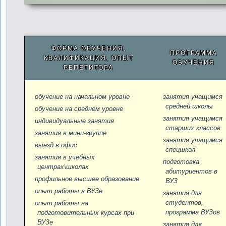
ФОРМА ОБУЧЕНИЯ,
ПРОГРАММА
КВАЛИФИКАЦИЯ, ОПЫТ
ОБУЧЕНИЯ
РЕПЕТИТОРА
обучение на начальном уровне
занятия учащимся
средней школы
обучение на среднем уровне
занятия учащимся
индивидуальные занятия
старших классов
занятия в мини-группе
занятия учащимся
выезд в офис
спецшкол
занятия в учебных
подготовка
центрах\школах
абитуриентов в
профильное высшее образование
ВУЗ
опыт работы в ВУЗе
занятия для
студентов,
опыт работы на
программа ВУЗов
подготовительных курсах при
ВУЗе
занятия для