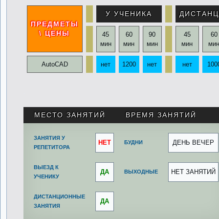
У УЧЕНИКА
ДИСТАН
ПРЕДМЕТЫ
\ ЦЕНЫ
45
60
90
45
60
мин
мин
мин
мин
ми
AutoCAD
нет
1200
нет
нет
100
.
МЕСТО ЗАНЯТИЙ
ВРЕМЯ ЗАНЯТИЙ
ЗАНЯТИЯ У
НЕТ
ДЕНЬ ВЕЧЕР
БУДНИ
РЕПЕТИТОРА
ВЫЕЗД К
ДА
НЕТ ЗАНЯТИЙ
ВЫХОДНЫЕ
УЧЕНИКУ
ДИСТАНЦИОННЫЕ
ДА
ЗАНЯТИЯ