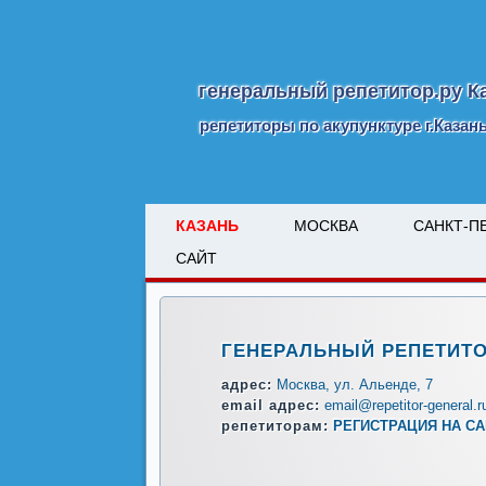
генеральный репетитор.ру К
репетиторы по акупунктуре г.Казан
КАЗАНЬ
МОСКВА
САНКТ-П
САЙТ
ГЕНЕРАЛЬНЫЙ РЕПЕТИТО
адрес:
Москва, ул. Альенде, 7
email адрес:
email@repetitor-general.r
репетиторам:
РЕГИСТРАЦИЯ НА С