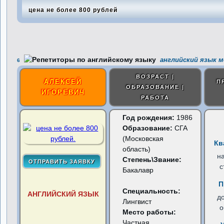
цена не более 800 рублей
английский язык м
6
ВОЗРАСТ |
АЛЕКСЕЙ
П
ОБРАЗОВАНИЕ |
ИГОРЕВИЧ
РАБОТА
Год рождения:
1986
Образование:
СГА
(Московская
Кв
область)
н
Степень\Звание:
с
Бакалавр
П
Специальность:
АНГЛИЙСКИЙ ЯЗЫК
д
Лингвист
о
Место работы:
Частная