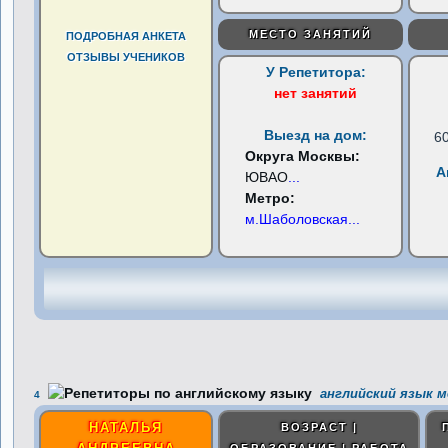
МЕСТО ЗАНЯТИЙ
ПОДРОБНАЯ АНКЕТА
ОТЗЫВЫ УЧЕНИКОВ
У Репетитора:
нет занятий
Выезд на дом:
6
Округа Москвы:
А
ЮВАО
...
Метро:
м.Шаболовская
...
английский язык м
4
НАТАЛЬЯ
ВОЗРАСТ |