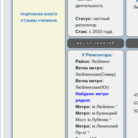
деятельность
Л
ПОДРОБНАЯ АНКЕТА
Статус:
частный
ОТЗЫВЫ УЧЕНИКОВ
репетитор
Стаж:
с 2010 года
МЕСТО ЗАНЯТИЙ
У Репетитора:
Район:
Люблино
Ветка метро:
Люблинская(Север)
Ветка метро:
Люблинская(Юг)
Найдено метро
4
рядом:
6
Метро:
м.Люблино
*
9
Метро:
м.Кузнецкий
Мост, м.Лубянка
*
Метро:
м.Ленинский
Пр-кт
*