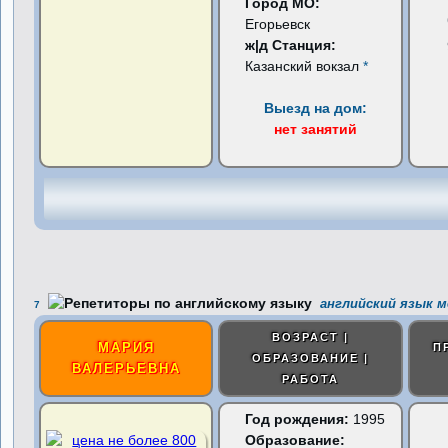
Город МО:
Егорьевск
ж|д Станция:
Казанский вокзал
*
Выезд на дом:
нет занятий
английский язык м
7
ВОЗРАСТ |
МАРИЯ
П
ОБРАЗОВАНИЕ |
ВАЛЕРЬЕВНА
РАБОТА
Год рождения:
1995
Образование: