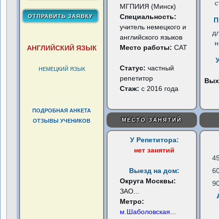
с
МГПИИЯ (Минск)
Специальность:
П
учитель немецкого и
д
английского языков
н
Место работы:
САТ
АНГЛИЙСКИЙ ЯЗЫК
Статус:
частный
НЕМЕЦКИЙ ЯЗЫК
репетитор
Вых
Стаж:
с 2016 года
ПОДРОБНАЯ АНКЕТА
МЕСТО ЗАНЯТИЙ
ОТЗЫВЫ УЧЕНИКОВ
У Репетитора:
нет занятий
4
Выезд на дом:
6
Округа Москвы:
9
ЗАО
...
Метро:
м.Шаболовская
...