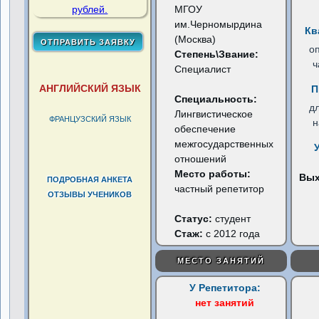
МГОУ
им.Черномырдина
Кв
(Москва)
о
Степень\Звание:
ч
Специалист
АНГЛИЙСКИЙ ЯЗЫК
П
Специальность:
д
Лингвистическое
ФРАНЦУЗСКИЙ ЯЗЫК
н
обеспечение
межгосударственных
отношений
Место работы:
Вы
ПОДРОБНАЯ АНКЕТА
частный репетитор
ОТЗЫВЫ УЧЕНИКОВ
Статус:
студент
Стаж:
с 2012 года
МЕСТО ЗАНЯТИЙ
У Репетитора:
нет занятий