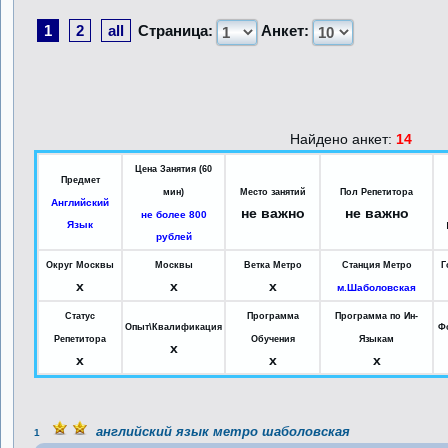
1
2
all
Страница:
Анкет:
Найдено анкет:
14
Цена Занятия (60
Предмет
мин)
Место занятий
Пол Репетитора
Английский
не важно
не важно
не более 800
Язык
рублей
Округ Москвы
Москвы
Ветка Метро
Станция Метро
Г
x
x
x
м.Шаболовская
Статус
Программа
Программа по Ин-
Опыт\Квалификация
Ф
Репетитора
Обучения
Языкам
x
x
x
x
английский язык метро шаболовская
1