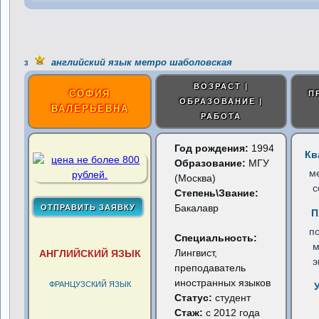
английский язык метро шаболовская
3
ВОЗРАСТ |
СОФИЯ
П
ОБРАЗОВАНИЕ |
ВАЛЕРЬЕВНА
РАБОТА
Год рождения:
1994
Кв
Образование:
МГУ
м
(Москва)
с
Степень\Звание:
Бакалавр
П
по
Специальность:
м
Лингвист,
АНГЛИЙСКИЙ ЯЗЫК
э
преподаватель
иностранных языков
ФРАНЦУЗСКИЙ ЯЗЫК
Статус:
студент
Стаж:
с 2012 года