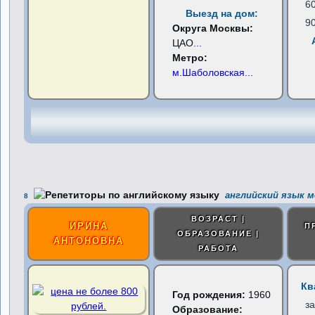
6
Выезд на дом:
9
Округа Москвы:
ЦАО
...
Метро:
м.Шаболовская
...
английский язык м
8
ВОЗРАСТ |
ИРИНА
П
ОБРАЗОВАНИЕ |
АНТОНОВНА
РАБОТА
Кв
Год рождения:
1960
з
Образование: