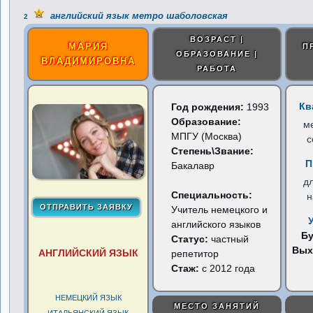
английский язык метро шаболовская
2
ВОЗРАСТ |
МАРИЯ
П
ОБРАЗОВАНИЕ |
ВЛАДИМИРОВНА
РАБОТА
Кв
Год рождения:
1993
Образование:
м
МПГУ (Москва)
с
Степень\Звание:
П
Бакалавр
д
Специальность:
н
Учитель немецкого и
английского языков
Б
Статус:
частный
Вых
АНГЛИЙСКИЙ ЯЗЫК
репетитор
Стаж:
с 2012 года
НЕМЕЦКИЙ ЯЗЫК
МЕСТО ЗАНЯТИЙ
ИТАЛЬЯНСКИЙ ЯЗЫК