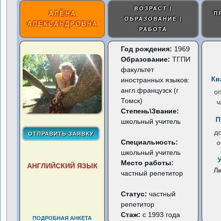
ВОЗРАСТ |
АЛЁНА
П
ОБРАЗОВАНИЕ |
АЛЕКСАНДРОВНА
РАБОТА
Год рождения:
1969
Образование:
ТГПИ
факультет
Кв
иностранных языков:
англ.французск (г
о
Томск)
ч
Степень\Звание:
П
школьный учитель
д
Специальность:
о
школьный учитель
Место работы:
АНГЛИЙСКИЙ ЯЗЫК
Л
частный репетитор
Статус:
частный
репетитор
Стаж:
с 1993 года
ПОДРОБНАЯ АНКЕТА