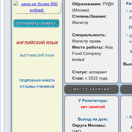
Кв
Образование:
РУДН
(Москва)
о
Степень\Звание:
р
Магистр
П
Специальность:
д
Магистр права
н
АНГЛИЙСКИЙ ЯЗЫК
Место работы:
Asia
Food Company
ВЬЕТНАМСКИЙ ЯЗЫК
limited
Вых
Статус:
аспирант
Стаж:
с 2015 года
ПОДРОБНАЯ АНКЕТА
ОТЗЫВЫ УЧЕНИКОВ
МЕСТО ЗАНЯТИЙ
У Репетитора:
нет занятий
6
Выезд на дом:
Округа Москвы:
ЦАО
...