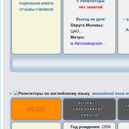
У Репетитора:
ПОДРОБНАЯ АНКЕТА
нет занятий
ОТЗЫВЫ УЧЕНИКОВ
Выезд на дом:
6
Округа Москвы:
А
ЦАО
...
Метро:
м.Автозаводская
...
английский язык м
5
ВОЗРАСТ |
П
ЛИ ТХИ
ОБРАЗОВАНИЕ |
РАБОТА
Год рождения:
1994