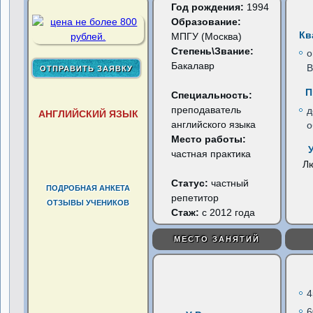
Год рождения:
1994
Образование:
Кв
МПГУ (Москва)
Степень\Звание:
о
Бакалавр
В
П
Специальность:
преподаватель
д
АНГЛИЙСКИЙ ЯЗЫК
английского языка
о
Место работы:
частная практика
Л
Статус:
частный
ПОДРОБНАЯ АНКЕТА
репетитор
ОТЗЫВЫ УЧЕНИКОВ
Стаж:
с 2012 года
МЕСТО ЗАНЯТИЙ
4
6