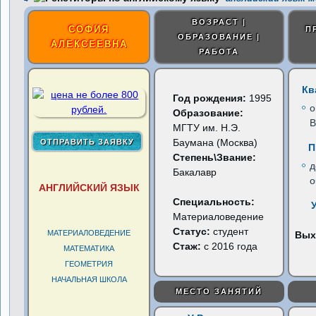
ВОЗРАСТ |
СОФИЯ
П
ОБРАЗОВАНИЕ |
АЛЕКСЕЕВНА
РАБОТА
Кв
Год рождения:
1995
о
Образование:
В
МГТУ им. Н.Э.
Баумана (Москва)
П
Степень\Звание:
д
Бакалавр
о
АНГЛИЙСКИЙ ЯЗЫК
Специальность:
Материаловедение
Статус:
студент
МАТЕРИАЛОВЕДЕНИЕ
Вых
Стаж:
с 2016 года
МАТЕМАТИКА
ГЕОМЕТРИЯ
НАЧАЛЬНАЯ ШКОЛА
МЕСТО ЗАНЯТИЙ