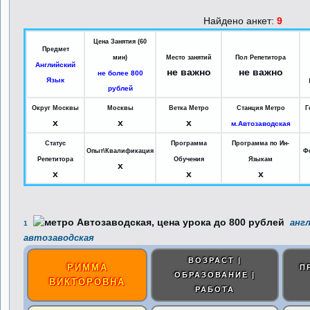
Найдено анкет:
9
Цена Занятия (60
Предмет
мин)
Место занятий
Пол Репетитора
Английский
не важно
не важно
не более 800
Язык
рублей
Округ Москвы
Москвы
Ветка Метро
Станция Метро
Г
x
x
x
м.Автозаводская
Статус
Программа
Программа по Ин-
Опыт\Квалификация
Ф
Репетитора
Обучения
Языкам
x
x
x
x
англ
1
автозаводская
ВОЗРАСТ |
РИММА
П
ОБРАЗОВАНИЕ |
ВИКТОРОВНА
РАБОТА