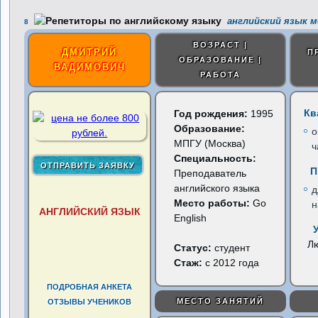
английский язык м
8
ВОЗРАСТ |
ДМИТРИЙ
П
ОБРАЗОВАНИЕ |
ВАДИМОВИЧ
РАБОТА
Кв
Год рождения:
1995
Образование:
о
МПГУ (Москва)
ч
Специальность:
П
Преподаватель
английского языка
д
Место работы:
Go
н
АНГЛИЙСКИЙ ЯЗЫК
English
Л
Статус:
студент
Стаж:
с 2012 года
ПОДРОБНАЯ АНКЕТА
МЕСТО ЗАНЯТИЙ
ОТЗЫВЫ УЧЕНИКОВ