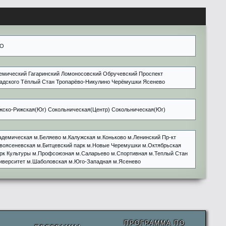
О
емический Гагаринский Ломоносовский Обручевский Проспект
адского Тёплый Стан Тропарёво-Никулино Черёмушки Ясенево
жско-Рижская(Юг) Сокольническая(Центр) Сокольническая(Юг)
адемическая м.Беляево м.Калужская м.Коньково м.Ленинский Пр-кт
воясеневская м.Битцевский парк м.Новые Черемушки м.Октябрьская
рк Культуры м.Профсоюзная м.Саларьево м.Спортивная м.Теплый Стан
иверситет м.Шаболовская м.Юго-Западная м.Ясенево
ПРОГРАММА ПО