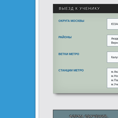
ВЫЕЗД К УЧЕНИКУ
ОКРУГА МОСКВЫ
ЮЗА
РАЙОНЫ
Акад
Верн
ВЕТКИ МЕТРО
Калу
СТАНЦИИ МЕТРО
м.Ак
м.Но
м.Па
м.Ун
ФОРМА ОБУЧЕНИЯ,