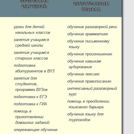
ПРОГРАММА
ИНОСТРАННЫМ
ОБУЧЕНИЯ
ЯЗЫКАМ
уроки для детей
обучение разговорной речи
начальных классов
обучение грамматике
занятия учащимся
обучение письменному
средней школы
языку
занятия учащимся
обучение произношению
старших классов
обучение навыкам
подготовка
аудирования
абитуриентов в ВУЗ
обучение лексике
занятия для
обучение правописанию
студентов,
интенсивный разговорный
программа ВУЗов
курс
подготовка к ЕГЭ
помощь в преодолении
подготовка к ГИА
языкового барьера
помощь в
обучение языку для
приготовлении
турпоездок
домашних заданий
опережающее обучение