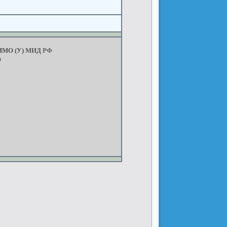
ИМО
(У)
МИД
РФ
017
годах
про