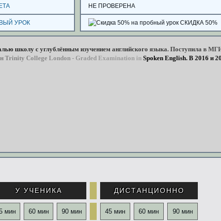
ЕТА
НЕ ПРОВЕРЕНА
ВЫЙ УРОК
СКИДКА 50%
алью
школу
с
углублённым
изучением
английского
языка.
Поступила
в
МГ
н
Trinity
College
London
-
Graded
Examination
in
Spoken
English. В
2016
и
2
У УЧЕНИКА
ДИСТАНЦИОННО
5 мин
60 мин
90 мин
45 мин
60 мин
90 мин