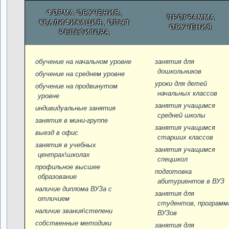
ФОРМА ОБУЧЕНИЯ,
ПРОГРАММА
КВАЛИФИКАЦИЯ, ОПЫТ
ОБУЧЕНИЯ
РЕПЕТИТОРА
обучение на начальном уровне
занятия для
дошкольников
обучение на среднем уровне
уроки для детей
обучение на продвинутом
начальных классов
уровне
занятия учащимся
индивидуальные занятия
средней школы
занятия в мини-группе
занятия учащимся
выезд в офис
старших классов
занятия в учебных
занятия учащимся
центрах\школах
спецшкол
профильное высшее
подготовка
образование
абитуриентов в ВУЗ
наличие диплома ВУЗа с
занятия для
отличием
студентов, программ
наличие звания\степени
ВУЗов
собственные методики
занятия для