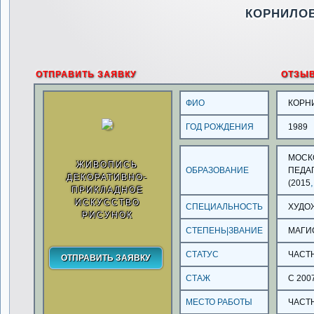
КОРНИЛО
ОТПРАВИТЬ ЗАЯВКУ
ОТЗЫ
ФИО
КОРН
ГОД РОЖДЕНИЯ
1989
МОСК
ЖИВОПИСЬ
ОБРАЗОВАНИЕ
ПЕДА
ДЕКОРАТИВНО-
,
(2015
ПРИКЛАДНОЕ
ИСКУССТВО
СПЕЦИАЛЬНОСТЬ
ХУДО
РИСУНОК
СТЕПЕНЬ|ЗВАНИЕ
МАГИ
СТАТУС
ЧАСТ
СТАЖ
С 200
МЕСТО РАБОТЫ
ЧАСТ