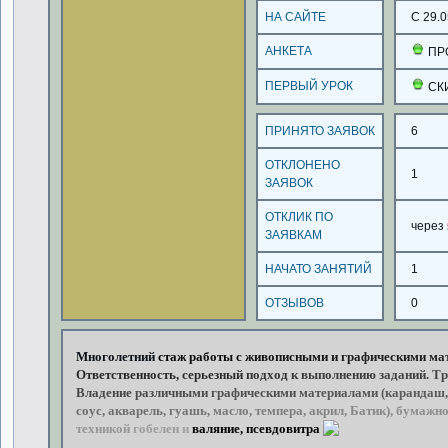
НА САЙТЕ
С 29.0
АНКЕТА
ПР
ПЕРВЫЙ УРОК
СК
ПРИНЯТО ЗАЯВОК
6
ОТКЛОНЕНО
1
ЗАЯВОК
ОТКЛИК ПО
через
ЗАЯВКАМ
НАЧАТО ЗАНЯТИЙ
1
ОТЗЫВОВ
0
Многолетний
стаж
работы
с
живописными
и
графическими
мат
Ответственность,
серьезный
подход
к
выполнению
заданий.
Тр
Владение
различными
графическими
материалами
(карандаш,
соус,
акварель,
гуашь,
масло,
темпера,
акрил,
Батик),
бумажно
техникой
гобелен
и
валяние,
псевдовитражный
р