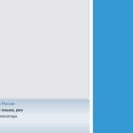
в Россия
 языка, рки
епетитора