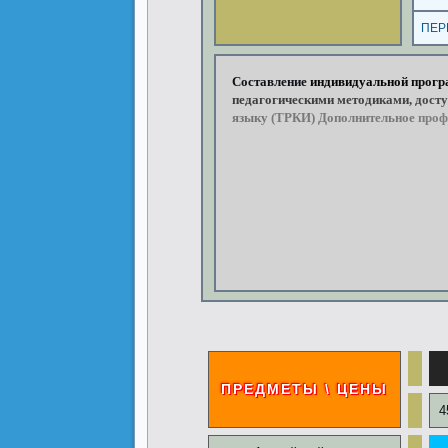
ПЕР
Составление
индивидуальной
прог
педагогическими
методиками,
досту
языку
(ТРКИ) Дополнительное
проф
международ
ПРЕДМЕТЫ \ ЦЕНЫ
4