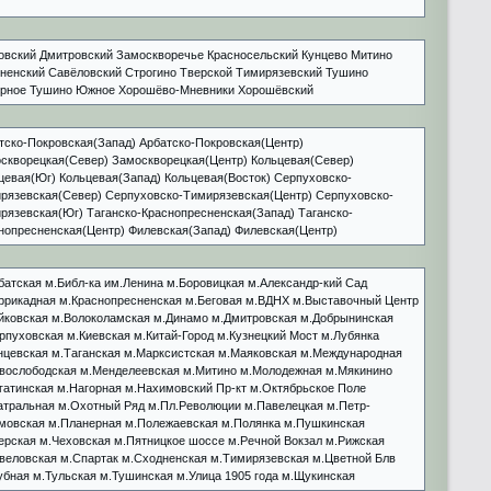
овский Дмитровский Замоскворечье Красносельский Кунцево Митино
ненский Савёловский Строгино Тверской Тимирязевский Тушино
рное Тушино Южное Хорошёво-Мневники Хорошёвский
тско-Покровская(Запад) Арбатско-Покровская(Центр)
скворецкая(Север) Замоскворецкая(Центр) Кольцевая(Север)
цевая(Юг) Кольцевая(Запад) Кольцевая(Восток) Серпуховско-
рязевская(Север) Серпуховско-Тимирязевская(Центр) Серпуховско-
рязевская(Юг) Таганско-Краснопресненская(Запад) Таганско-
нопресненская(Центр) Филевская(Запад) Филевская(Центр)
батская м.Библ-ка им.Ленина м.Боровицкая м.Александр-кий Сад
ррикадная м.Краснопресненская м.Беговая м.ВДНХ м.Выставочный Центр
йковская м.Волоколамская м.Динамо м.Дмитровская м.Добрынинская
рпуховская м.Киевская м.Китай-Город м.Кузнецкий Мост м.Лубянка
нцевская м.Таганская м.Марксистская м.Маяковская м.Международная
вослободская м.Менделеевская м.Митино м.Молодежная м.Мякинино
гатинская м.Нагорная м.Нахимовский Пр-кт м.Октябрьское Поле
атральная м.Охотный Ряд м.Пл.Революции м.Павелецкая м.Петр-
мовская м.Планерная м.Полежаевская м.Полянка м.Пушкинская
ерская м.Чеховская м.Пятницкое шоссе м.Речной Вокзал м.Рижская
веловская м.Спартак м.Сходненская м.Тимирязевская м.Цветной Блв
убная м.Тульская м.Тушинская м.Улица 1905 года м.Щукинская