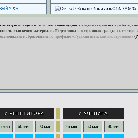
ВЫЙ УРОК
СКИДКА 50%
раммы
для
учащихся,
использование
аудио-
и
видеоматериалов
в
работе,
вла
пность
изложения
материала. Подготовка
иностранных
граждан
к
тестиро
ессиональное
образование
по
профилю
«Русский
язык
как
иностранный»
(
У РЕПЕТИТОРА
У УЧЕНИКА
5 мин
60 мин
90 мин
45 мин
60 мин
90 мин