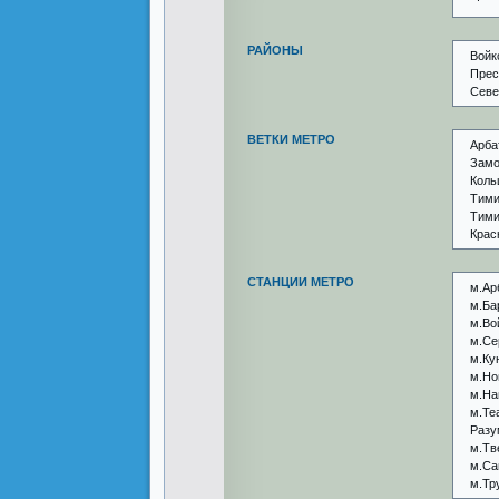
РАЙОНЫ
Войк
Прес
Севе
ВЕТКИ МЕТРО
Арба
Замо
Коль
Тими
Тими
Крас
СТАНЦИИ МЕТРО
м.Ар
м.Ба
м.Во
м.Се
м.Ку
м.Но
м.На
м.Те
Разу
м.Тв
м.Са
м.Тр