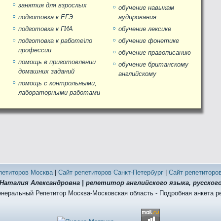
занятия для взрослых
обучение навыкам
подготовка к ЕГЭ
аудирования
подготовка к ГИА
обучение лексике
подготовка к работе\по
обучение фонетике
профессии
обучение правописанию
помощь в приготовлении
обучение британскому
домашних заданий
английскому
помощь с контрольными,
лабораторными работами
петиторов Москва
|
Сайт репетиторов Санкт-Петербург
|
Сайт репетиторо
Наталия Александровна | репетитор английского языка, русского
енеральный Репетитор Москва-Московская область - Подробная анкета р