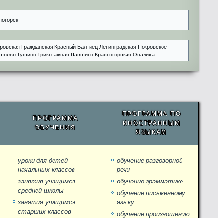
ногорск
ровская Гражданская Красный Балтиец Ленинградская Покровское-
шнево Тушино Трикотажная Павшино Красногорская Опалиха
ПРОГРАММА ПО
ПРОГРАММА
ИНОСТРАННЫМ
ОБУЧЕНИЯ
ЯЗЫКАМ
уроки для детей
обучение разговорной
начальных классов
речи
занятия учащимся
обучение грамматике
средней школы
обучение письменному
занятия учащимся
языку
старших классов
обучение произношению