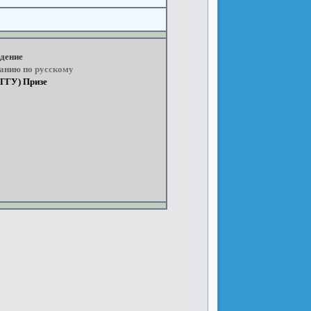
дение
ванию
по
русскому
РГГУ) Призер