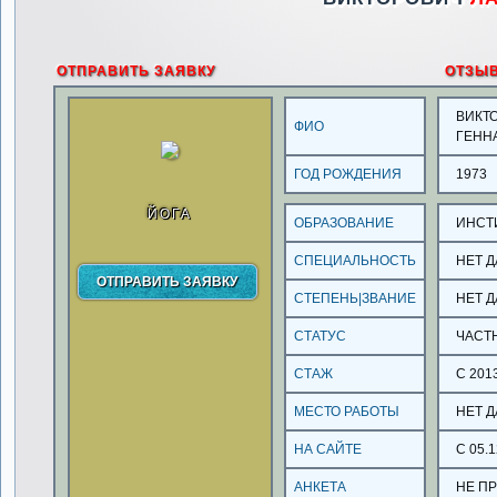
ОТПРАВИТЬ ЗАЯВКУ
ОТЗЫ
ВИКТ
ФИО
ГЕНН
ГОД РОЖДЕНИЯ
1973
ЙОГА
ОБРАЗОВАНИЕ
ИНСТ
СПЕЦИАЛЬНОСТЬ
НЕТ 
СТЕПЕНЬ|ЗВАНИЕ
НЕТ 
СТАТУС
ЧАСТ
СТАЖ
С 201
МЕСТО РАБОТЫ
НЕТ 
НА САЙТЕ
С 05.1
АНКЕТА
НЕ П