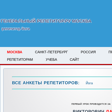
ГЕНЕРАЛЬНЫЙ РЕПЕТИТОР.РУ МОСКВА
репетитор йоги
МОСКВА
САНКТ-ПЕТЕРБУРГ
РОССИЯ
П
РЕПЕТИТОРАМ
УЧЕБА
САЙТ
ВСЕ АНКЕТЫ РЕПЕТИТОРОВ:
Йога
ПЕРВЫЙ УРОК ПРОВОДИТСЯ ЗА
ВИКТОРОВИЧ
Л