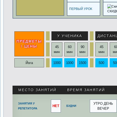
ПЕРВЫЙ УРОК
СКИД
У УЧЕНИКА
ДИСТАН
ПРЕДМЕТЫ
\ ЦЕНЫ
45
60
90
45
6
мин
мин
мин
мин
ми
Йога
1000
1000
1500
500
50
.
МЕСТО ЗАНЯТИЙ
ВРЕМЯ ЗАНЯТИЙ
УТРО ДЕНЬ
ЗАНЯТИЯ У
НЕТ
БУДНИ
ВЕЧЕР
РЕПЕТИТОРА