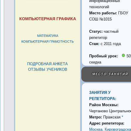
информационных
технологий
Место работы:
ГБОУ
КОМПЬЮТЕРНАЯ ГРАФИКА
СОШ №1015
Статус:
частный
МАТЕМАТИКА
репетитор
КОМПЬЮТЕРНАЯ ГРАМОТНОСТЬ
Стаж
:
с 2011 года
Пробный урок:
5
скидка
ПОДРОБНАЯ АНКЕТА
ОТЗЫВЫ УЧЕНИКОВ
МЕСТО ЗАНЯТИЙ
ЗАНЯТИЯ У
РЕПЕТИТОРА:
Район Москвы:
Чертаново Центрально
Метро:
Пражская
*
Адрес репетитора:
Москва, Кировоградск