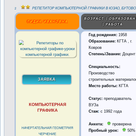
РЕПЕТИТОР КОМПЬЮТЕРНОЙ ГРАФИКИ В ЮЗАО, БУТОВ
2
ВОЗРАСТ | ОБРАЗОВА
ЛИДИЯ ИВАНОВНА
| РАБОТА
Год рождения:
1958
Образование:
КГТА , г.
Ковров
Степень\Звание:
Доцент
Специальность:
Производство
строительных материало
Место работы:
КГТА
Статус:
преподаватель
КОМПЬЮТЕРНАЯ
ВУЗа
ГРАФИКА
Стаж
:
с 1992 года
Анкета:
проверена
НАЧЕРТАТЕЛЬНАЯ ГЕОМЕТРИЯ
Пробный урок:
50%
ЧЕРЧЕНИЕ