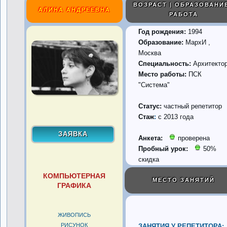
ВОЗРАСТ | ОБРАЗОВАНИЕ
АЛИНА АНДРЕЕВНА
РАБОТА
Год рождения:
1994
Образование:
МархИ ,
Москва
Специальность:
Архитекто
Место работы:
ПСК
"Система"
Статус:
частный репетитор
Стаж
:
с 2013 года
Анкета:
проверена
Пробный урок:
50%
скидка
КОМПЬЮТЕРНАЯ
МЕСТО ЗАНЯТИЙ
ГРАФИКА
ЖИВОПИСЬ
РИСУНОК
ЗАНЯТИЯ У РЕПЕТИТОРА: